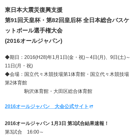
東日本大震災復興支援
第91回天皇杯・第82回皇后杯 全日本総合バスケ
ットボール選手権大会
(2016オールジャパン)
◆期日：2016(H28)年1月1日(金・祝)～4日(月)、9日(土)～
11日(月・祝)
◆会場：国立代々木競技場第1体育館・国立代々木競技場
第2体育館
駒沢体育館・大田区総合体育館
2016オールジャパン 大会公式サイト
2016オールジャパン 1月3日 第3試合結果速報！
第3試合 16:00～