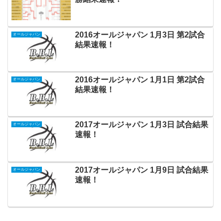
2016オールジャパン 1月3日 第2試合
オールジャパン
結果速報！
2016オールジャパン 1月1日 第2試合
オールジャパン
結果速報！
2017オールジャパン 1月3日 試合結果
オールジャパン
速報！
2017オールジャパン 1月9日 試合結果
オールジャパン
速報！