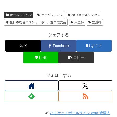
オールジャパン
オールジャパン
2016オールジャパン
全日本総合バスケットボール選手権大会
天皇杯
皇后杯
シェアする
X
Facebook
はてブ
LINE
コピー
フォローする
バスケットボールライン.com 管理人