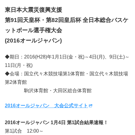
東日本大震災復興支援
第91回天皇杯・第82回皇后杯 全日本総合バスケ
ットボール選手権大会
(2016オールジャパン)
◆期日：2016(H28)年1月1日(金・祝)～4日(月)、9日(土)～
11日(月・祝)
◆会場：国立代々木競技場第1体育館・国立代々木競技場
第2体育館
駒沢体育館・大田区総合体育館
2016オールジャパン 大会公式サイト
2016オールジャパン 1月4日 第1試合結果速報！
第1試合 12:00～