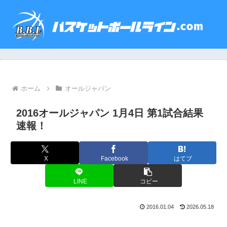
ホーム
オールジャパン
2016オールジャパン 1月4日 第1試合結果
速報！
X
Facebook
はてブ
LINE
コピー
2016.01.04
2026.05.18