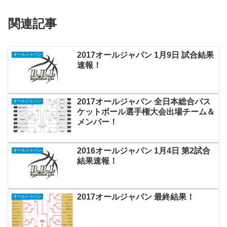
関連記事
2017オールジャパン 1月9日 試合結果
オールジャパン
速報！
2017オールジャパン 全日本総合バス
オールジャパン
ケットボール選手権大会出場チーム＆
メンバー！
2016オールジャパン 1月4日 第2試合
オールジャパン
結果速報！
2017オールジャパン 最終結果！
オールジャパン