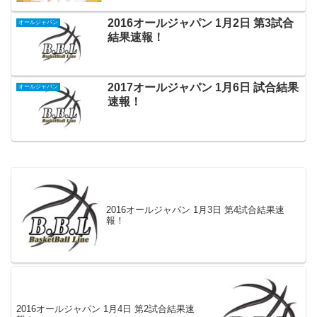
2016オールジャパン 1月2日 第3試合
オールジャパン
結果速報！
2017オールジャパン 1月6日 試合結果
オールジャパン
速報！
2016オールジャパン 1月3日 第4試合結果速
報！
2016オールジャパン 1月4日 第2試合結果速