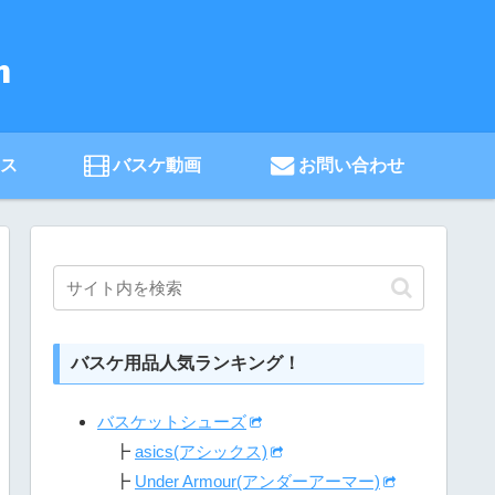
ース
バスケ動画
お問い合わせ
バスケ用品人気ランキング！
バスケットシューズ
┣
asics(アシックス)
┣
Under Armour(アンダーアーマー)