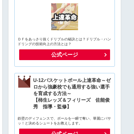
ＤＦをあっさり抜くドリブルの秘訣とは？ドリブル・ハン
ドリングの技術向上の方法とは？
公式ページ
U-12バスケットボール上達革命～ゼ
ロから強豪校でも通用する強い選手
を育成する方法～
【柿生レッズ＆フィリーズ 佐能俊
秀 指導・監修】
鉄壁のディフェンスで、ボールを一瞬で奪い、華麗にパサ
ッ！と決めるシュートをお教えします。
公式ページ