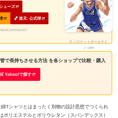
ケシューズ
式球
🏀 楽天: 公式球
eCommerceの
© バスケットボールライ
ン.com
・保管で長持ちさせる方法 を各ショップで比較・購入
🛒 Yahoo!で探す
な綿Tシャツとはまったく別物の設計思想でつくられ
くはポリエステルとポリウレタン（スパンデックス）