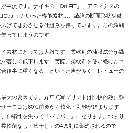
主流です。ナイキの「Dri-FIT」、アディダスの
eatGear」といった機能素材は、繊維の断面形状や微
を広げて蒸発させる仕組みを持っています。この繊細
を失ってしまうのです。
ライ素材にとっては大敵です。柔軟剤の油膜成分が繊
性が著しく低下します。実際、柔軟剤を使い続けたユ
試合後半に重くなる」といった声が多く、レビューの
る最大の要因です。昇華転写プリントは比較的熱に強
サーロゴは60℃前後から軟化・剥離が始まります。
し、伸縮性を失って「パリパリ」になります。つまり
・柔軟剤なし・陰干し」の4原則に集約されるので