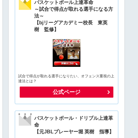
バスケットボール上達革命
～試合で得点が取れる選手になる方
法～
【bjリーグアカデミー校長 東英
樹 監修】
試合で得点が取れる選手になりたい、オフェンス重視の上
達法とは？
公式ページ
バスケットボール・ドリブル上達革
命
【元JBLプレーヤー堀 英樹 指導】