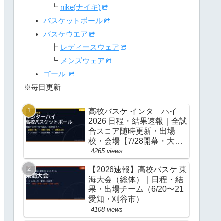
┗
nike(ナイキ)
バスケットボール
バスケウエア
┣
レディースウェア
┗
メンズウェア
ゴール
※毎日更新
高校バスケ インターハイ
2026 日程・結果速報｜全試
合スコア随時更新・出場
校・会場【7/28開幕・大
阪】
4265 views
【2026速報】高校バスケ 東
海大会（総体）｜日程・結
果・出場チーム（6/20〜21
愛知・刈谷市）
4108 views