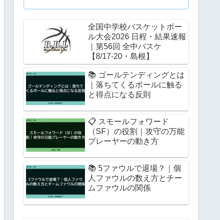
全国中学校バスケットボー
ル大会2026 日程・結果速報
｜第56回 全中バスケ
【8/17-20・島根】
予選）
📚 ゴールテンディングとは
｜落ちてくるボールに触る
と得点になる反則
📋 スモールフォワード
（SF）の役割｜攻守の万能
プレーヤーの動き方
📚 5ファウルで退場？｜個
人ファウルの数え方とチー
ムファウルの関係