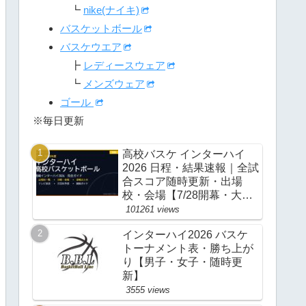
┗
nike(ナイキ)
バスケットボール
バスケウエア
┣
レディースウェア
┗
メンズウェア
ゴール
※毎日更新
高校バスケ インターハイ
2026 日程・結果速報｜全試
合スコア随時更新・出場
校・会場【7/28開幕・大
阪】
101261 views
インターハイ2026 バスケ
トーナメント表・勝ち上が
り【男子・女子・随時更
新】
3555 views