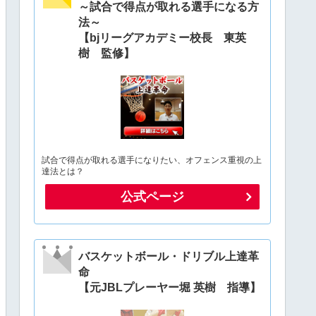
～試合で得点が取れる選手になる方
法～
【bjリーグアカデミー校長 東英
樹 監修】
試合で得点が取れる選手になりたい、オフェンス重視の上
達法とは？
公式ページ
バスケットボール・ドリブル上達革
命
【元JBLプレーヤー堀 英樹 指導】