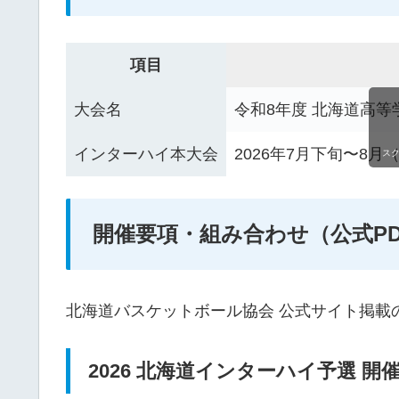
項目
大会名
令和8年度 北海道高
インターハイ本大会
2026年7月下旬〜8
ス
開催要項・組み合わせ（公式PD
北海道バスケットボール協会 公式サイト掲載
2026 北海道インターハイ予選 開