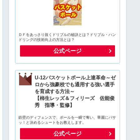
ＤＦをあっさり抜くドリブルの秘訣とは？ドリブル・ハン
ドリングの技術向上の方法とは？
公式ページ
U-12バスケットボール上達革命～ゼ
ロから強豪校でも通用する強い選手
を育成する方法～
【柿生レッズ＆フィリーズ 佐能俊
秀 指導・監修】
鉄壁のディフェンスで、ボールを一瞬で奪い、華麗にパサ
ッ！と決めるシュートをお教えします。
公式ページ