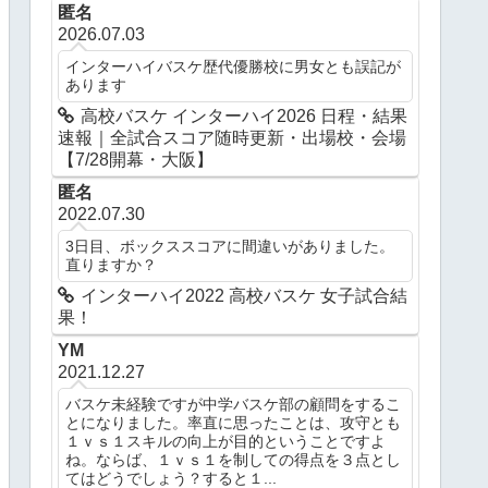
匿名
2026.07.03
インターハイバスケ歴代優勝校に男女とも誤記が
あります
高校バスケ インターハイ2026 日程・結果
速報｜全試合スコア随時更新・出場校・会場
【7/28開幕・大阪】
匿名
2022.07.30
3日目、ボックススコアに間違いがありました。
直りますか？
インターハイ2022 高校バスケ 女子試合結
果！
YM
2021.12.27
バスケ未経験ですが中学バスケ部の顧問をするこ
とになりました。率直に思ったことは、攻守とも
１ｖｓ１スキルの向上が目的ということですよ
ね。ならば、１ｖｓ１を制しての得点を３点とし
てはどうでしょう？すると１...