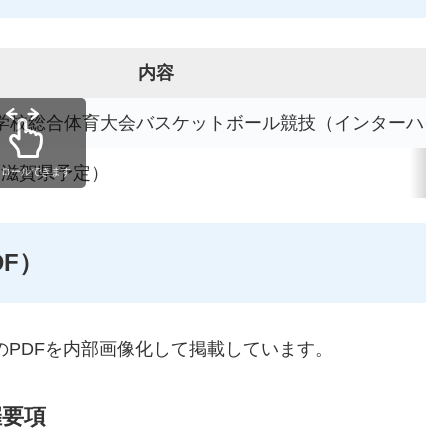
内容
等学校総合体育大会バスケットボール競技（インターハイ
月（滋賀県予定）
クロールできます
F）
のPDFを内部画像化して掲載しています。
催要項