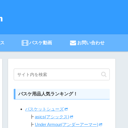
ース
バスケ動画
お問い合わせ
バスケ用品人気ランキング！
バスケットシューズ
┣
asics(アシックス)
┣
Under Armour(アンダーアーマー)