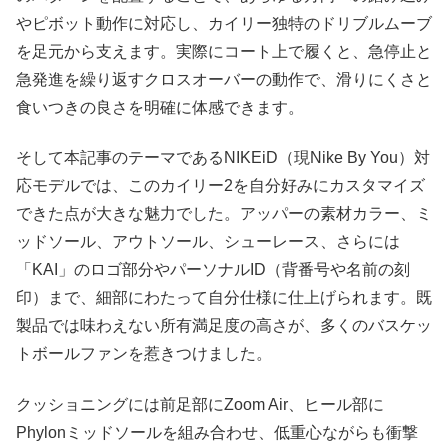
やピボット動作に対応し、カイリー独特のドリブルムーブ
を足元から支えます。実際にコート上で履くと、急停止と
急発進を繰り返すクロスオーバーの動作で、滑りにくさと
食いつきの良さを明確に体感できます。
そして本記事のテーマであるNIKEiD（現Nike By You）対
応モデルでは、このカイリー2を自分好みにカスタマイズ
できた点が大きな魅力でした。アッパーの素材カラー、ミ
ッドソール、アウトソール、シューレース、さらには
「KAI」のロゴ部分やパーソナルID（背番号や名前の刻
印）まで、細部にわたって自分仕様に仕上げられます。既
製品では味わえない所有満足度の高さが、多くのバスケッ
トボールファンを惹きつけました。
クッショニングには前足部にZoom Air、ヒール部に
Phylonミッドソールを組み合わせ、低重心ながらも衝撃