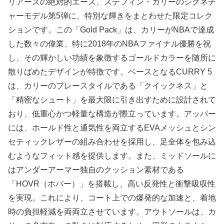
リアーズの絶対的エース、ステフィン・カリーのシグネチ
ャーモデル第5弾に、特別な輝きをまとわせた限定コレク
ションです。この「Gold Pack」は、カリーがNBAで達成
した数々の偉業、特に2018年のNBAファイナル優勝を祝
し、その輝かしい功績を象徴するゴールドカラーを随所に
散りばめたデザインが特徴です。ベースとなるCURRY 5
は、カリーのプレースタイルである「クイックネス」と
「精密なシュート」を最大限に引き出すために設計されて
おり、低重心かつ軽量な構造が際立っています。アッパー
には、ホールド性と通気性を両立するEVAメッシュとシン
セティックレザーの組み合わせを採用し、足全体を包み込
むようなフィット感を提供します。また、ミッドソールに
はアンダーアーマー独自のクッション素材である
「HOVR（ホバー）」を搭載し、高い反発性と衝撃吸収性
を実現。これにより、コート上での爆発的な加速と、着地
時の負担軽減を両両立させています。アウトソールは、カ