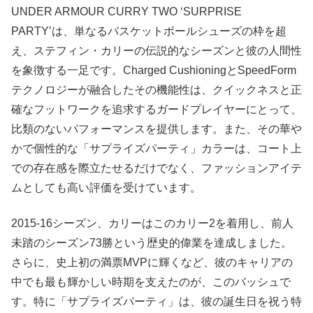
UNDER ARMOUR CURRY TWO ‘SURPRISE
PARTY’は、単なるバスケットボールシューズの枠を超
え、ステフィン・カリーの伝説的なシーズンと彼の人間性
を象徴する一足です。Charged CushioningとSpeedForm
テクノロジーが融合したその機能性は、クイックネスと正
確なフットワークを追求するガードプレイヤーにとって、
比類のないパフォーマンスを提供します。また、その華や
かで個性的な「サプライズパーティ」カラーは、コート上
での存在感を際立たせるだけでなく、ファッションアイテ
ムとしても高い評価を受けています。
2015-16シーズン、カリーはこのカリー2を着用し、前人
未踏のシーズン73勝という歴史的偉業を達成しました。
さらに、史上初の満票MVPに輝くなど、彼のキャリアの
中でも最も輝かしい時期を支えたのが、このバッシュで
す。特に「サプライズパーティ」は、彼の誕生日を祝う特