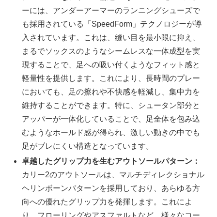
ーには、アンダーアーマーのランニングシューズで
も採用されている「SpeedForm」テクノロジーが導
入されています。これは、縫い目を最小限に抑え、
まるでソックスのようなシームレスな一体成型を実
現することで、足への吸い付くようなフィット感と
軽量性を提供します。これにより、長時間のプレー
においても、足の擦れや不快感を軽減し、集中力を
維持することができます。特に、シュータン部分と
アッパーが一体化していることで、足全体を包み込
むようなホールド感が得られ、激しい動きの中でも
足がブレにくい構造となっています。
卓越したグリップ力を生むアウトソールパターン：
カリー2のアウトソールは、マルチディレクショナル
ヘリンボーンパターンを採用しており、あらゆる方
向への優れたグリップ力を発揮します。これによ
り、フローリングやアスファルトなど、様々なコー