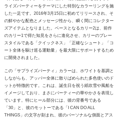
ライズパーティーをテーマにした特別なカラーリングを施
した一足です。2016年3月15日に初めてリリースされ、そ
の鮮やかな配色とメッセージ性から、瞬く間にコレクター
ズアイテムとなりました。ベースとなるカリー2は、前作
のカリー1で得た知見をさらに進化させ、カリーのプレー
スタイルである「クイックネス」「正確なシュート」「コ
ート全体を駆け巡る運動量」を最大限にサポートするため
に開発されました。
この「サプライズパーティ」カラーは、ホワイトを基調と
しながらも、アッパー全体に散りばめられた多色使いのド
ットが特徴的です。これは、誕生日を祝う紙吹雪や風船を
イメージしており、まさにパーティーの華やかさを表現し
ています。特にヒール部分には、彼の背番号である
「30」と、彼のモットーである「I CAN DO ALL
THINGS」の文字が刻まれ、彼のパーソナルな側面とアス