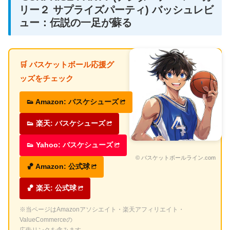
リー２ サプライズパーティ) バッシュレビ
ュー：伝説の一足が蘇る
🛒 バスケットボール応援グ
ッズをチェック
👟 Amazon: バスケシューズ
👟 楽天: バスケシューズ
👟 Yahoo: バスケシューズ
© バスケットボールライン.com
🏀 Amazon: 公式球
🏀 楽天: 公式球
※当ページはAmazonアソシエイト・楽天アフィリエイト・
ValueCommerceの