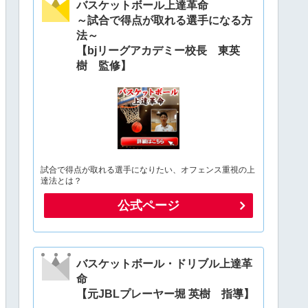
バスケットボール上達革命
～試合で得点が取れる選手になる方
法～
【bjリーグアカデミー校長 東英
樹 監修】
試合で得点が取れる選手になりたい、オフェンス重視の上
達法とは？
公式ページ
バスケットボール・ドリブル上達革
命
【元JBLプレーヤー堀 英樹 指導】