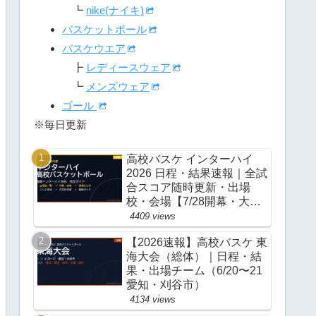
┗
nike(ナイキ)
バスケットボール
バスケウエア
┣
レディースウェア
┗
メンズウェア
ゴール
※毎日更新
高校バスケ インターハイ
2026 日程・結果速報｜全試
合スコア随時更新・出場
校・会場【7/28開幕・大
阪】
4409 views
【2026速報】高校バスケ 東
海大会（総体）｜日程・結
果・出場チーム（6/20〜21
愛知・刈谷市）
4134 views