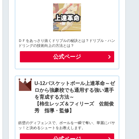
ＤＦをあっさり抜くドリブルの秘訣とは？ドリブル・ハン
ドリングの技術向上の方法とは？
公式ページ
U-12バスケットボール上達革命～ゼ
ロから強豪校でも通用する強い選手
を育成する方法～
【柿生レッズ＆フィリーズ 佐能俊
秀 指導・監修】
鉄壁のディフェンスで、ボールを一瞬で奪い、華麗にパサ
ッ！と決めるシュートをお教えします。
公式ページ