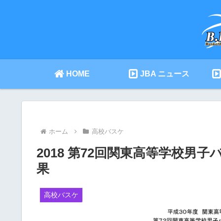
HOME
JBA ニュース
ホーム
高校バスケ
2018 第72回関東高等学校男
果
高校バスケ