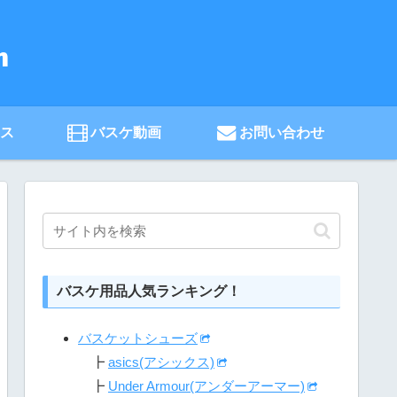
ース
バスケ動画
お問い合わせ
バスケ用品人気ランキング！
バスケットシューズ
┣
asics(アシックス)
┣
Under Armour(アンダーアーマー)