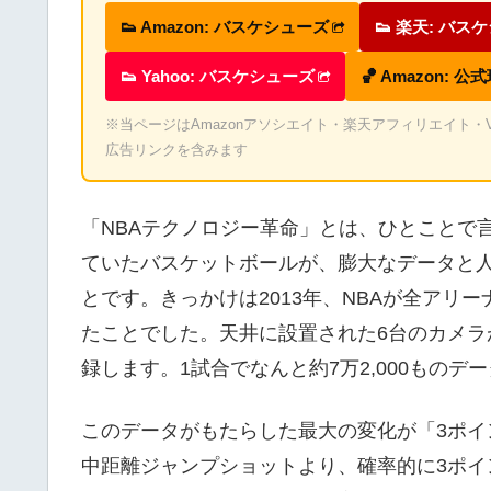
👟 Amazon: バスケシューズ
👟 楽天: バス
👟 Yahoo: バスケシューズ
🏀 Amazon: 公
※当ページはAmazonアソシエイト・楽天アフィリエイト・Valu
広告リンクを含みます
「NBAテクノロジー革命」とは、ひとことで
ていたバスケットボールが、膨大なデータと
とです。きっかけは2013年、NBAが全アリー
たことでした。天井に設置された6台のカメラ
録します。1試合でなんと約7万2,000もの
このデータがもたらした最大の変化が「3ポイ
中距離ジャンプショットより、確率的に3ポ