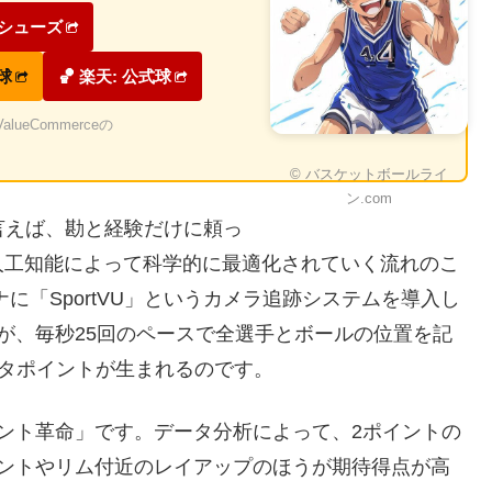
ケシューズ
式球
🏀 楽天: 公式球
eCommerceの
© バスケットボールライ
ン.com
言えば、勘と経験だけに頼っ
人工知能によって科学的に最適化されていく流れのこ
ナに「SportVU」というカメラ追跡システムを導入し
が、毎秒25回のペースで全選手とボールの位置を記
データポイントが生まれるのです。
ント革命」です。データ分析によって、2ポイントの
イントやリム付近のレイアップのほうが期待得点が高