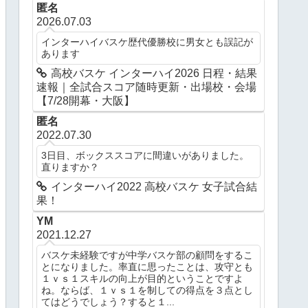
匿名
2026.07.03
インターハイバスケ歴代優勝校に男女とも誤記が
あります
高校バスケ インターハイ2026 日程・結果
速報｜全試合スコア随時更新・出場校・会場
【7/28開幕・大阪】
匿名
2022.07.30
3日目、ボックススコアに間違いがありました。
直りますか？
インターハイ2022 高校バスケ 女子試合結
果！
YM
2021.12.27
バスケ未経験ですが中学バスケ部の顧問をするこ
とになりました。率直に思ったことは、攻守とも
１ｖｓ１スキルの向上が目的ということですよ
ね。ならば、１ｖｓ１を制しての得点を３点とし
てはどうでしょう？すると１...