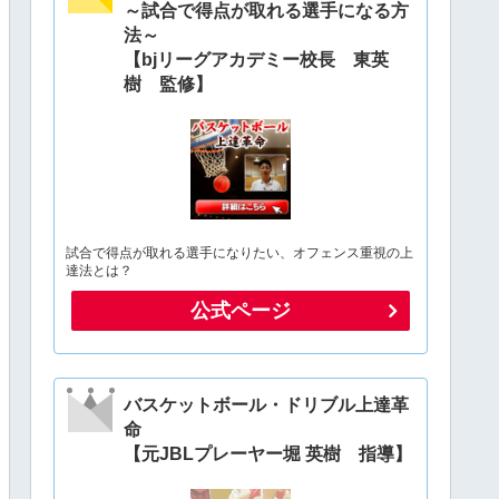
～試合で得点が取れる選手になる方
法～
【bjリーグアカデミー校長 東英
樹 監修】
試合で得点が取れる選手になりたい、オフェンス重視の上
達法とは？
公式ページ
バスケットボール・ドリブル上達革
命
【元JBLプレーヤー堀 英樹 指導】