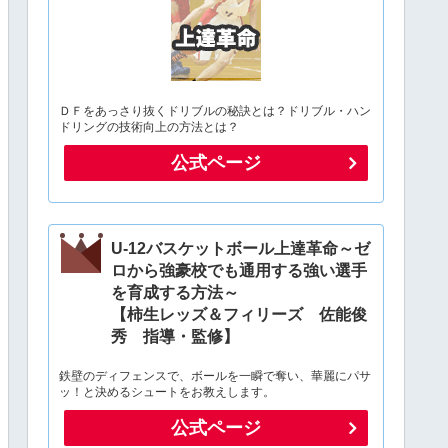
ＤＦをあっさり抜くドリブルの秘訣とは？ドリブル・ハン
ドリングの技術向上の方法とは？
公式ページ
U-12バスケットボール上達革命～ゼ
ロから強豪校でも通用する強い選手
を育成する方法～
【柿生レッズ＆フィリーズ 佐能俊
秀 指導・監修】
鉄壁のディフェンスで、ボールを一瞬で奪い、華麗にパサ
ッ！と決めるシュートをお教えします。
公式ページ