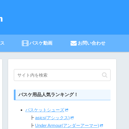
ース
バスケ動画
お問い合わせ
バスケ用品人気ランキング！
バスケットシューズ
┣
asics(アシックス)
┣
Under Armour(アンダーアーマー)