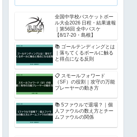
全国中学校バスケットボー
ル大会2026 日程・結果速報
｜第56回 全中バスケ
【8/17-20・島根】
📚 ゴールテンディングとは
｜落ちてくるボールに触る
と得点になる反則
📋 スモールフォワード
（SF）の役割｜攻守の万能
プレーヤーの動き方
📚 5ファウルで退場？｜個
人ファウルの数え方とチー
ムファウルの関係