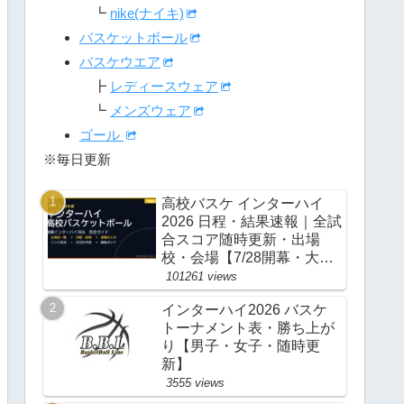
┗
nike(ナイキ)
バスケットボール
バスケウエア
┣
レディースウェア
┗
メンズウェア
ゴール
※毎日更新
高校バスケ インターハイ
2026 日程・結果速報｜全試
合スコア随時更新・出場
校・会場【7/28開幕・大
阪】
101261 views
インターハイ2026 バスケ
トーナメント表・勝ち上が
り【男子・女子・随時更
新】
3555 views