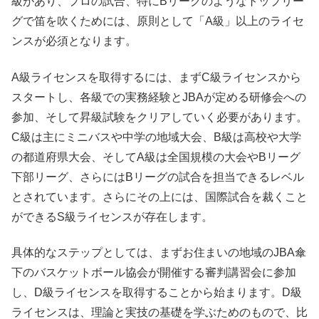
級があり、プロの試合、特にBリーグのようなトップリー
グで笛を吹くためには、原則として「A級」以上のライセ
ンスが必須となります。
A級ライセンスを取得するには、まずC級ライセンスから
スタートし、各級での実務経験とJBAが定める研修会への
参加、そして昇級試験をクリアしていく必要があります。
C級は主にミニバスや中学の地域大会、B級は高校や大学
の都道府県大会、そしてA級は全国規模の大会やBリーグ
下部リーグ、さらにはBリーグの試合を担当できるレベル
とされています。さらにその上には、国際試合を裁くこと
ができるS級ライセンスが存在します。
具体的なステップとしては、まずお住まいの地域のJBA傘
下のバスケットボール協会が開催する審判講習会に参加
し、D級ライセンスを取得することから始まります。D級
ライセンスは、理論と実技の基礎を学ぶためのもので、比