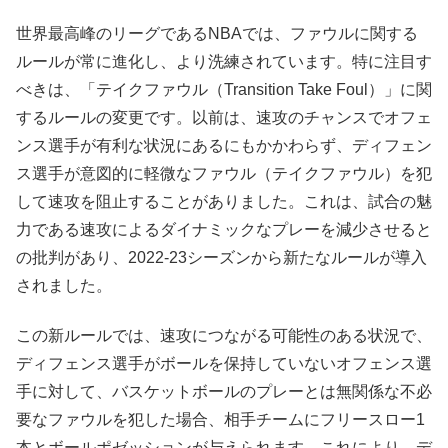
世界最高峰のリーグであるNBAでは、ファウルに関する
ルールが常に進化し、より洗練されています。特に注目す
べきは、「テイクファウル（Transition Take Foul）」に関
するルールの変更です。以前は、速攻のチャンスでオフェ
ンス選手が有利な状況にあるにもかかわらず、ディフェン
ス選手が意図的に軽微なファウル（テイクファウル）を犯
して速攻を阻止することがありました。これは、試合の魅
力である速攻によるダイナミックなプレーを減少させると
の批判があり、2022-23シーズンから新たなルールが導入
されました。
この新ルールでは、速攻につながる可能性のある状況で、
ディフェンス選手がボールを保持していないオフェンス選
手に対して、バスケットボールのプレーとは無関係な不必
要なファウルを犯した場合、相手チームにフリースロー1
本とボールポゼッションが与えられます。これにより、デ