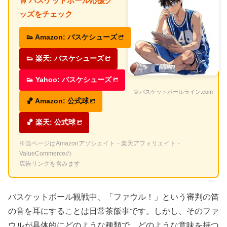
🛒 バスケットボール応援グ
ッズをチェック
👟 Amazon: バスケシューズ
👟 楽天: バスケシューズ
👟 Yahoo: バスケシューズ
© バスケットボールライン.com
🏀 Amazon: 公式球
🏀 楽天: 公式球
※当ページはAmazonアソシエイト・楽天アフィリエイト・
ValueCommerceの
広告リンクを含みます
バスケットボール観戦中、「ファウル！」という審判の笛
の音を耳にすることは日常茶飯事です。しかし、そのファ
ウルが具体的にどのような種類で、どのような意味を持つ