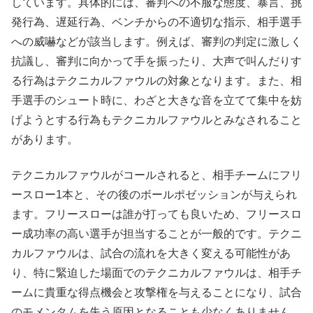
しています。具体的には、審判への不服な態度、暴言、挑
発行為、遅延行為、ベンチからの不適切な指示、相手選手
への威嚇などが該当します。例えば、審判の判定に激しく
抗議し、審判に向かって手を振ったり、大声で叫んだりす
る行為はテクニカルファウルの対象となります。また、相
手選手のシュート時に、わざと大きな音を立てて集中を妨
げようとする行為もテクニカルファウルとみなされること
があります。
テクニカルファウルがコールされると、相手チームにフリ
ースロー1本と、その後のボールポゼッションが与えられ
ます。フリースローは誰が打っても良いため、フリースロ
ー成功率の高い選手が担当することが一般的です。テクニ
カルファウルは、試合の流れを大きく変える可能性があ
り、特に緊迫した場面でのテクニカルファウルは、相手チ
ームに貴重な得点機会と攻撃権を与えることになり、試合
のモメンタムを失う原因となることも少なくありません。