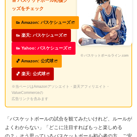
🛒 バスケットボール応援グ
ッズをチェック
👟 Amazon: バスケシューズ
👟 楽天: バスケシューズ
👟 Yahoo: バスケシューズ
© バスケットボールライン.com
🏀 Amazon: 公式球
🏀 楽天: 公式球
※当ページはAmazonアソシエイト・楽天アフィリエイト・
ValueCommerceの
広告リンクを含みます
「バスケットボールの試合を観てみたいけれど、ルールが
よくわからない」「どこに注目すればもっと楽しめる
の？」そう思っているバスケットボール初心者の方、ご安