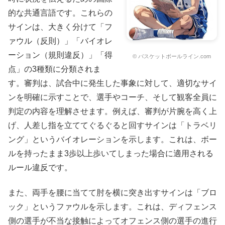
的な共通言語です。これらの
サインは、大きく分けて「フ
ァウル（反則）」「バイオレ
ーション（規則違反）」「得
© バスケットボールライン.com
点」の3種類に分類されま
す。審判は、試合中に発生した事象に対して、適切なサイ
ンを明確に示すことで、選手やコーチ、そして観客全員に
判定の内容を理解させます。例えば、審判が片腕を高く上
げ、人差し指を立ててぐるぐると回すサインは「トラベリ
ング」というバイオレーションを示します。これは、ボー
ルを持ったまま3歩以上歩いてしまった場合に適用される
ルール違反です。
また、両手を腰に当てて肘を横に突き出すサインは「ブロ
ック」というファウルを示します。これは、ディフェンス
側の選手が不当な接触によってオフェンス側の選手の進行