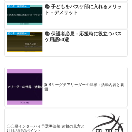
📚 子どもをバスケ部に入れるメリッ
初心者・保護者向け
ト・デメリット
📚 保護者必見：応援時に役立つバス
初心者・保護者向け
ケ用語50選
🎬 Bリーグチアリーダーの世界：活動内容と裏
側
〇〇県インターハイ予選準決勝 速報の見方と
注目の戦術ポイント