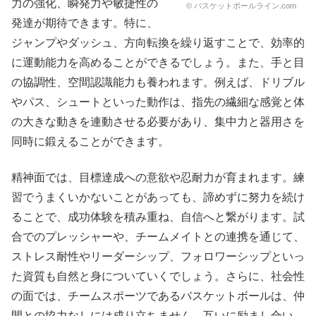
力の強化、瞬発力や敏捷性の
© バスケットボールライン.com
発達が期待できます。特に、
ジャンプやダッシュ、方向転換を繰り返すことで、効率的
に運動能力を高めることができるでしょう。また、手と目
の協調性、空間認識能力も養われます。例えば、ドリブル
やパス、シュートといった動作は、指先の繊細な感覚と体
の大きな動きを連動させる必要があり、集中力と器用さを
同時に鍛えることができます。
精神面では、目標達成への意欲や忍耐力が育まれます。練
習でうまくいかないことがあっても、諦めずに努力を続け
ることで、成功体験を積み重ね、自信へと繋がります。試
合でのプレッシャーや、チームメイトとの連携を通じて、
ストレス耐性やリーダーシップ、フォロワーシップといっ
た資質も自然と身についていくでしょう。さらに、社会性
の面では、チームスポーツであるバスケットボールは、仲
間との協力なしには成り立ちません。互いに励まし合い、