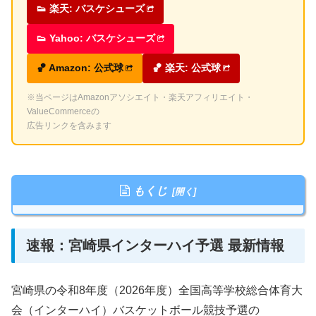
👟 楽天: バスケシューズ
👟 Yahoo: バスケシューズ
🏀 Amazon: 公式球
🏀 楽天: 公式球
※当ページはAmazonアソシエイト・楽天アフィリエイト・
ValueCommerceの
広告リンクを含みます
もくじ
速報：宮崎県インターハイ予選 最新情報
宮崎県の令和8年度（2026年度）全国高等学校総合体育大
会（インターハイ）バスケットボール競技予選の