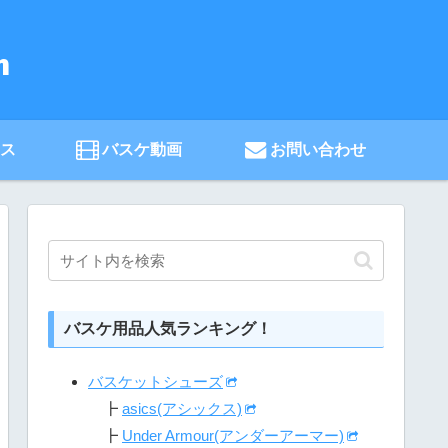
ース
バスケ動画
お問い合わせ
バスケ用品人気ランキング！
バスケットシューズ
┣
asics(アシックス)
┣
Under Armour(アンダーアーマー)