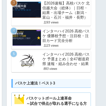
【2026速報】高校バスケ 北
信越大会（総体）｜日程・
結果・出場チーム（新潟・
富山・石川・福井・長野）
1193 views
インターハイ2026 高校バス
ケ 優勝校予想・注目校・注
目カード完全分析
1123 views
インターハイ2026 高校バス
ケ 予選まとめ｜全47都道府
県 速報・組み合わせ・結果
893 views
バスケ上達法！ベスト3
バスケットボール上達革命
～試合で得点が取れる選手になる方