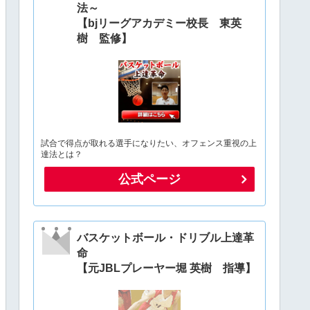
法～
【bjリーグアカデミー校長 東英
樹 監修】
試合で得点が取れる選手になりたい、オフェンス重視の上
達法とは？
公式ページ
バスケットボール・ドリブル上達革
命
【元JBLプレーヤー堀 英樹 指導】