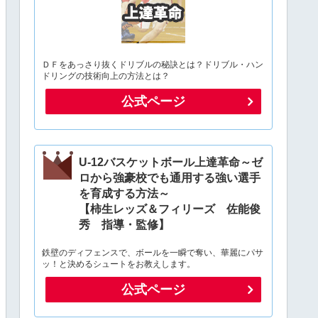
ＤＦをあっさり抜くドリブルの秘訣とは？ドリブル・ハン
ドリングの技術向上の方法とは？
公式ページ
U-12バスケットボール上達革命～ゼ
ロから強豪校でも通用する強い選手
を育成する方法～
【柿生レッズ＆フィリーズ 佐能俊
秀 指導・監修】
鉄壁のディフェンスで、ボールを一瞬で奪い、華麗にパサ
ッ！と決めるシュートをお教えします。
公式ページ