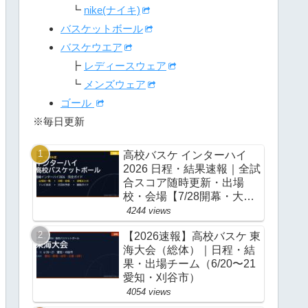
┗
nike(ナイキ)
バスケットボール
バスケウエア
┣
レディースウェア
┗
メンズウェア
ゴール
※毎日更新
高校バスケ インターハイ
2026 日程・結果速報｜全試
合スコア随時更新・出場
校・会場【7/28開幕・大
阪】
4244 views
【2026速報】高校バスケ 東
海大会（総体）｜日程・結
果・出場チーム（6/20〜21
愛知・刈谷市）
4054 views