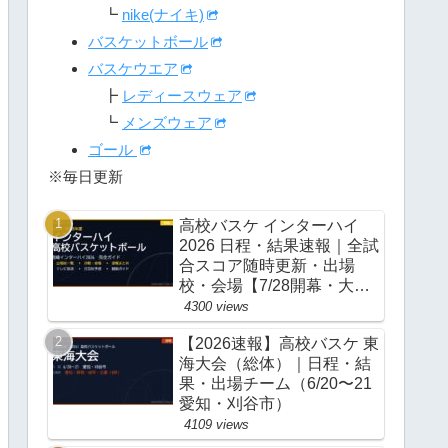
┗
nike(ナイキ)
バスケットボール
バスケウエア
┣
レディースウェア
┗
メンズウェア
ゴール
※毎日更新
高校バスケ インターハイ
2026 日程・結果速報｜全試
合スコア随時更新・出場
校・会場【7/28開幕・大
阪】
4300 views
【2026速報】高校バスケ 東
海大会（総体）｜日程・結
果・出場チーム（6/20〜21
愛知・刈谷市）
4109 views