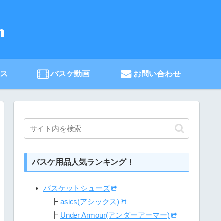
ース
バスケ動画
お問い合わせ
バスケ用品人気ランキング！
バスケットシューズ
┣
asics(アシックス)
┣
Under Armour(アンダーアーマー)