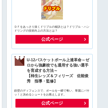
ＤＦをあっさり抜くドリブルの秘訣とは？ドリブル・ハン
ドリングの技術向上の方法とは？
公式ページ
U-12バスケットボール上達革命～ゼ
ロから強豪校でも通用する強い選手
を育成する方法～
【柿生レッズ＆フィリーズ 佐能俊
秀 指導・監修】
鉄壁のディフェンスで、ボールを一瞬で奪い、華麗にパサ
ッ！と決めるシュートをお教えします。
公式ページ