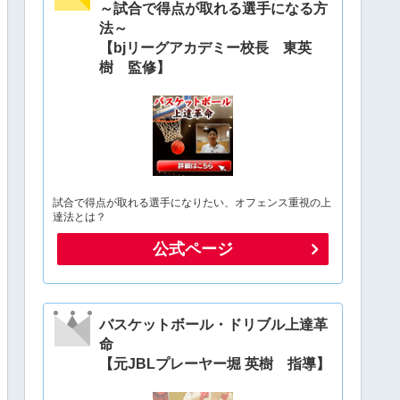
～試合で得点が取れる選手になる方
法～
【bjリーグアカデミー校長 東英
樹 監修】
試合で得点が取れる選手になりたい、オフェンス重視の上
達法とは？
公式ページ
バスケットボール・ドリブル上達革
命
【元JBLプレーヤー堀 英樹 指導】