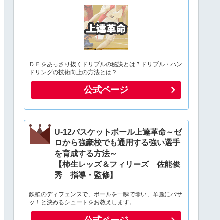
ＤＦをあっさり抜くドリブルの秘訣とは？ドリブル・ハン
ドリングの技術向上の方法とは？
公式ページ
U-12バスケットボール上達革命～ゼ
ロから強豪校でも通用する強い選手
を育成する方法～
【柿生レッズ＆フィリーズ 佐能俊
秀 指導・監修】
鉄壁のディフェンスで、ボールを一瞬で奪い、華麗にパサ
ッ！と決めるシュートをお教えします。
公式ページ