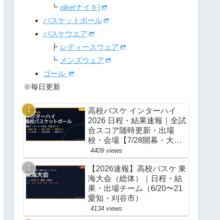
┗
nike(ナイキ)
バスケットボール
バスケウエア
┣
レディースウェア
┗
メンズウェア
ゴール
※毎日更新
高校バスケ インターハイ
2026 日程・結果速報｜全試
合スコア随時更新・出場
校・会場【7/28開幕・大
阪】
4409 views
【2026速報】高校バスケ 東
海大会（総体）｜日程・結
果・出場チーム（6/20〜21
愛知・刈谷市）
4134 views