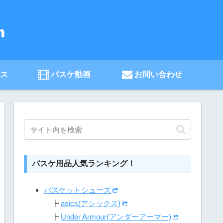
ース
バスケ動画
お問い合わせ
バスケ用品人気ランキング！
バスケットシューズ
┣
asics(アシックス)
┣
Under Armour(アンダーアーマー)