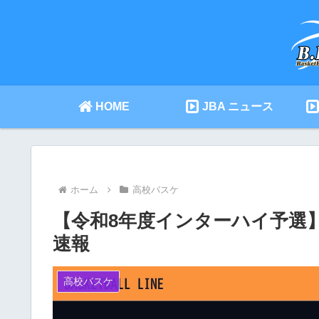
HOME
JBA ニュース
ホーム
高校バスケ
【令和8年度インターハイ予選】
速報
高校バスケ