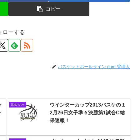
コピー
ォローする
バスケットボールライン.com 管理人
ケ
ウインターカップ2013バスケの１
高校バスケ
合
2月26日女子準々決勝第1試合C結
果速報！