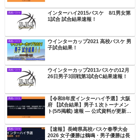
インターハイ2015バスケ 8/1男女第
高校バスケ
1試合 試合結果速報！
ウインターカップ2021 高校バスケ 男
高校バスケ
子試合結果！
ウインターカップ2013バスケの12月
高校バスケ
26日男子3回戦第3試合C結果速報！
【令和8年度インターハイ予選】大阪
高校バスケ
府 【試合結果】男子１次トーナメン
ト(5/5掲載) 速報 — 公式資料が更新さ
れました
【速報】長崎県高校バスケ春季大会
高校バスケ
2026 女子優勝は鶴鳴・男子優勝は長