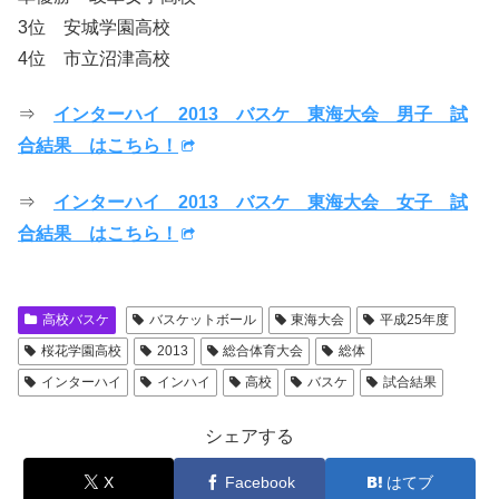
3位 安城学園高校
4位 市立沼津高校
⇒
インターハイ 2013 バスケ 東海大会 男子 試
合結果 はこちら！
⇒
インターハイ 2013 バスケ 東海大会 女子 試
合結果 はこちら！
高校バスケ
バスケットボール
東海大会
平成25年度
桜花学園高校
2013
総合体育大会
総体
インターハイ
インハイ
高校
バスケ
試合結果
シェアする
X
Facebook
はてブ