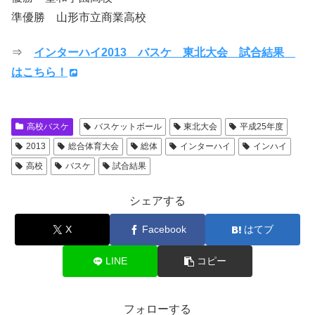
準優勝 山形市立商業高校
⇒
インターハイ2013 バスケ 東北大会 試合結果
はこちら！
高校バスケ
バスケットボール
東北大会
平成25年度
2013
総合体育大会
総体
インターハイ
インハイ
高校
バスケ
試合結果
シェアする
X
Facebook
はてブ
LINE
コピー
フォローする