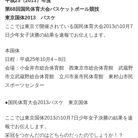
平成25（2013）年度
第68回国民体育大会バスケットボール競技
東京国体2013 バスケ
ここでは東京で開催されている国民体育大会2013の10月7
日少年女子決勝の結果を速報でお伝えします。
本国体
日程：平成25年10月4～8日
会場：小金井市総合体育館 西東京市総合体育館 武蔵野
市立武蔵野総合体育館 立川市泉市民体育館 東村山市民
スポーツセンター
●国民体育大会2013バスケ 東京国体
ここでは東京国体2013の10月7日少年女子決勝の結果を速
報でお伝えします。
栄冠をつかんだのはどちらのだったのでしょうか！？