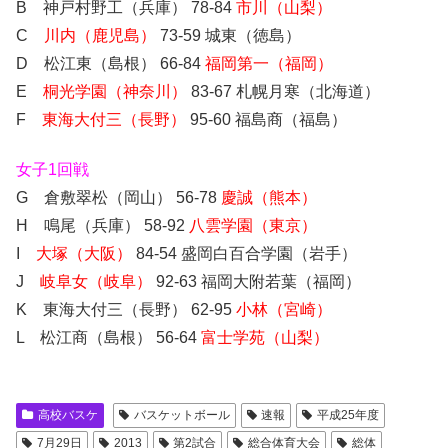
B 神戸村野工（兵庫） 78-84
市川（山梨）
C
川内（鹿児島）
73-59 城東（徳島）
D 松江東（島根） 66-84
福岡第一（福岡）
E
桐光学園（神奈川）
83-67 札幌月寒（北海道）
F
東海大付三（長野）
95-60 福島商（福島）
女子1回戦
G 倉敷翠松（岡山） 56-78
慶誠（熊本）
H 鳴尾（兵庫） 58-92
八雲学園（東京）
I
大塚（大阪）
84-54 盛岡白百合学園（岩手）
J
岐阜女（岐阜）
92-63 福岡大附若葉（福岡）
K 東海大付三（長野） 62-95
小林（宮崎）
L 松江商（島根） 56-64
富士学苑（山梨）
高校バスケ
バスケットボール
速報
平成25年度
7月29日
2013
第2試合
総合体育大会
総体