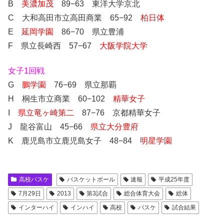
B
美濃加茂
89−63 東洋大学京北
C 大和高田市立高田商業 65−92
柏日体
E
延岡学園
86−70 県立豊浦
F 県立長崎西 57−67
大阪学院大学
女子1回戦
G
鵬学園
76−69 県立那覇
H 桐生市立商業 60−102
精華女子
I
県立竜ヶ崎第二
87−76 京都精華女子
J 龍谷富山 45−66
県立大分豊府
K 鹿児島市立鹿児島女子 48−84
明星学園
高校バスケ
バスケットボール
速報
平成25年度
7月29日
2013
第3試合
総合体育大会
総体
インターハイ
インハイ
高校
バスケ
試合結果