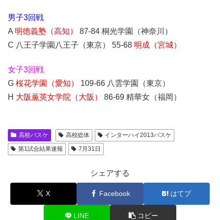
男子3回戦
A
明徳義塾（高知）
87-84 桐光学園（神奈川）
C 八王子学園八王子（東京） 55-68
明成（宮城）
女子3回戦
G
桜花学園（愛知）
109-66 八雲学園（東京）
H
大阪薫英女学院（大阪）
86-69 精華女（福岡）
高校バスケ
高校総体
インターハイ2013バスケ
第1試合結果速報
7月31日
シェアする
X
Facebook
はてブ
LINE
コピー