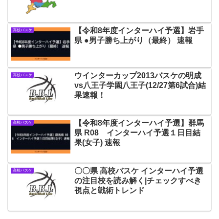
【令和8年度インターハイ予選】岩手
高校バスケ
県 ●男子勝ち上がり（最終） 速報
ウインターカップ2013バスケの明成
高校バスケ
vs八王子学園八王子(12/27第6試合)結
果速報！
【令和8年度インターハイ予選】群馬
高校バスケ
県 R08 インターハイ予選１日目結
果(女子) 速報
〇〇県 高校バスケ インターハイ予選
高校バスケ
の注目校を読み解く|チェックすべき
視点と戦術トレンド