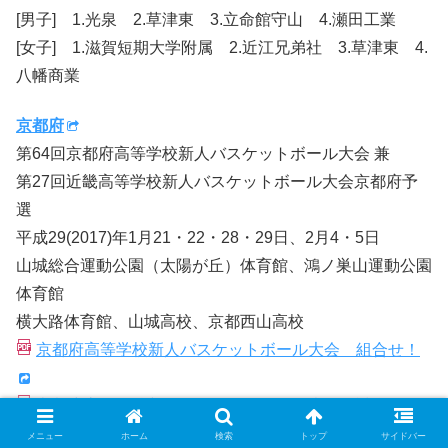
[男子] 1.光泉 2.草津東 3.立命館守山 4.瀬田工業
[女子] 1.滋賀短期大学附属 2.近江兄弟社 3.草津東 4.
八幡商業
京都府
第64回京都府高等学校新人バスケットボール大会 兼
第27回近畿高等学校新人バスケットボール大会京都府予
選
平成29(2017)年1月21・22・28・29日、2月4・5日
山城総合運動公園（太陽が丘）体育館、鴻ノ巣山運動公園
体育館
横大路体育館、山城高校、京都西山高校
京都府高等学校新人バスケットボール大会 組合せ！
京都府高等学校新人バスケットボール大会 試合結
果！
メニュー
ホーム
検索
トップ
サイドバー