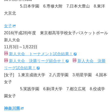
5.日本学園 6.専修大附 7.日本大豊山 8.東洋
大京北
女子
2016(平成28)年度 東京都高等学校女子バスケットボール
新人大会
11月3日～1月22日
新人大会 トーナメント試合結果！
新人大会 決勝リーグ組合せ！
新人大会 決勝
リーグ試合結果！
[女子] 1.東京成徳大学 2.八雲学園 3.明星学園 4.国本
女子
5.実践学園 6.駒澤大学 7.都立広尾 8.佼成学
園女子
神奈川県