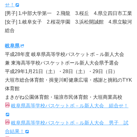
せ！
[男子] 1.中部大学第一 2.飛龍 3.桜丘 4.県立四日市工業
[女子] 1.岐阜女子 2.桜花学園 3.浜松開誠館 4.県立駿河
総合
岐阜県
平成28年度 岐阜県高等学校バスケットボ－ル新人大会
兼 東海高等学校バスケットボール新人大会県予選会
平成29年1月21日（土）・28日（土）・29日（日）
大垣市総合体育館・揖斐川町健康広場・感謝と挑戦のTYK
体育館
まきがね公園体育館・瑞浪市民体育館・大垣商業高校
岐阜県高等学校バスケットボ－ル新人大会 組合せ！
岐阜県高等学校バスケットボ－ル新人大会 男子 試
合結果！