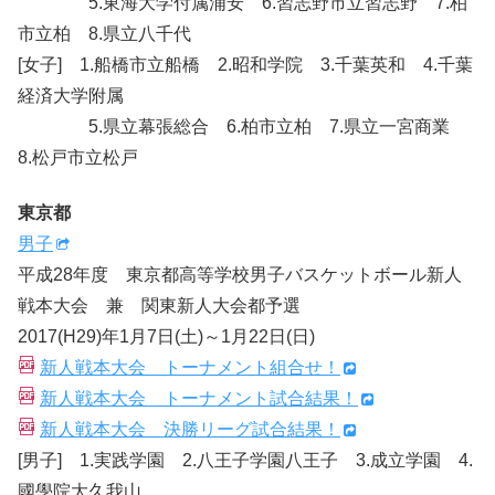
5.東海大学付属浦安 6.習志野市立習志野 7.柏
市立柏 8.県立八千代
[女子] 1.船橋市立船橋 2.昭和学院 3.千葉英和 4.千葉
経済大学附属
5.県立幕張総合 6.柏市立柏 7.県立一宮商業
8.松戸市立松戸
東京都
男子
平成28年度 東京都高等学校男子バスケットボール新人
戦本大会 兼 関東新人大会都予選
2017(H29)年1月7日(土)～1月22日(日)
新人戦本大会 トーナメント組合せ！
新人戦本大会 トーナメント試合結果！
新人戦本大会 決勝リーグ試合結果！
[男子] 1.実践学園 2.八王子学園八王子 3.成立学園 4.
國學院大久我山