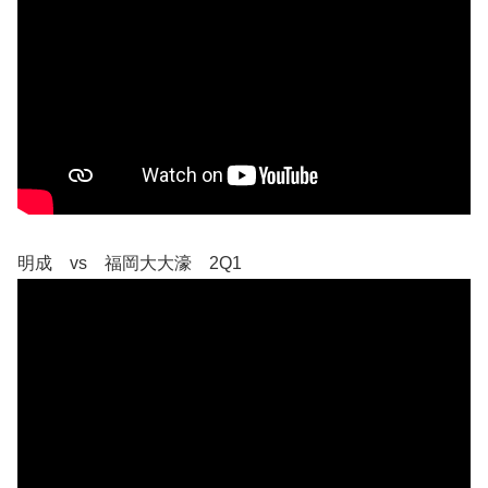
明成 vs 福岡大大濠 2Q1