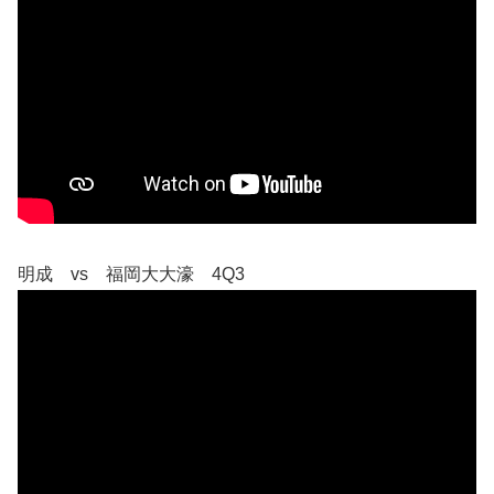
明成 vs 福岡大大濠 4Q3