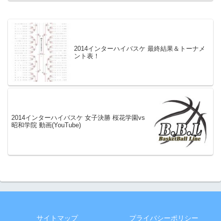
2014インターハイバスケ 最終結果＆トーナメ
ント表！
2014インターハイバスケ 女子決勝 桜花学園vs
昭和学院 動画(YouTube)
サイトマップ
プライバシーポリシー