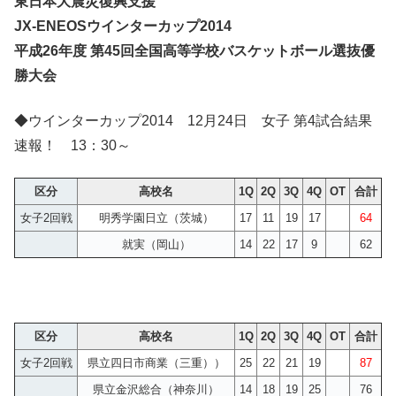
東日本大震災復興支援
JX-ENEOSウインターカップ2014
平成26年度 第45回全国高等学校バスケットボール選抜優
勝大会
◆ウインターカップ2014 12月24日 女子 第4試合結果
速報！ 13：30～
区分
高校名
1Q
2Q
3Q
4Q
OT
合計
女子2回戦
明秀学園日立（茨城）
17
11
19
17
64
就実（岡山）
14
22
17
9
62
区分
高校名
1Q
2Q
3Q
4Q
OT
合計
女子2回戦
県立四日市商業（三重））
25
22
21
19
87
県立金沢総合（神奈川）
14
18
19
25
76