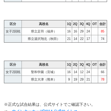
区分
高校名
1Q
2Q
3Q
4Q
OT
合計
女子2回戦
県立足羽（福井）
16
16
29
24
85
県立湯沢翔北（秋田）
21
14
22
17
74
区分
高校名
1Q
2Q
3Q
4Q
OT
合計
女子2回戦
聖和学園（宮城）
16
14
12
24
66
県立大津（熊本）
9
19
29
21
78
※正式な試合結果は、公式サイトでご確認下さい。