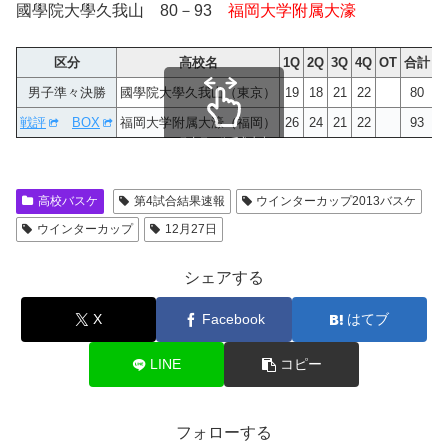
國學院大學久我山 80－93
福岡大学附属大濠
区分
高校名
1Q
2Q
3Q
4Q
OT
合計
男子準々決勝
國學院大學久我山（東京）
19
18
21
22
80
戦評
BOX
福岡大学附属大濠（福岡）
26
24
21
22
93
スクロールできます
高校バスケ
第4試合結果速報
ウインターカップ2013バスケ
ウインターカップ
12月27日
シェアする
X
Facebook
はてブ
LINE
コピー
フォローする