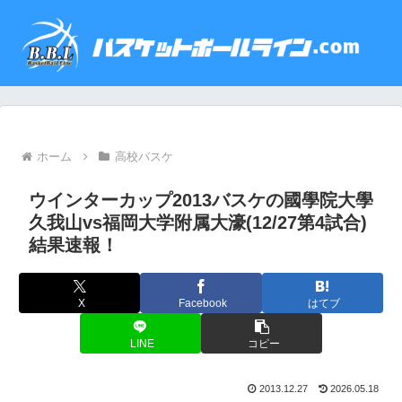
ホーム
高校バスケ
ウインターカップ2013バスケの國學院大學
久我山vs福岡大学附属大濠(12/27第4試合)
結果速報！
X
Facebook
はてブ
LINE
コピー
2013.12.27
2026.05.18