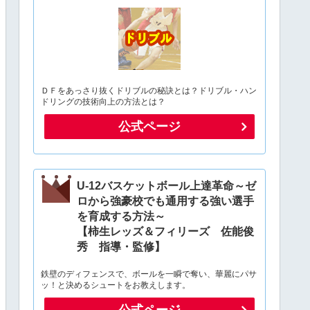
ＤＦをあっさり抜くドリブルの秘訣とは？ドリブル・ハン
ドリングの技術向上の方法とは？
公式ページ
U-12バスケットボール上達革命～ゼ
ロから強豪校でも通用する強い選手
を育成する方法～
【柿生レッズ＆フィリーズ 佐能俊
秀 指導・監修】
鉄壁のディフェンスで、ボールを一瞬で奪い、華麗にパサ
ッ！と決めるシュートをお教えします。
公式ページ