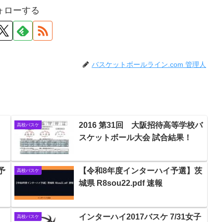
ォローする
バスケットボールライン.com 管理人
2016 第31回 大阪招待高等学校バ
高校バスケ
スケットボール大会 試合結果！
予
【令和8年度インターハイ予選】茨
高校バスケ
城県 R8sou22.pdf 速報
インターハイ2017バスケ 7/31女子
高校バスケ