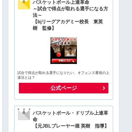
バスケットボール上達革命
～試合で得点が取れる選手になる方
法～
【bjリーグアカデミー校長 東英
樹 監修】
試合で得点が取れる選手になりたい、オフェンス重視の上
達法とは？
公式ページ
バスケットボール・ドリブル上達革
命
【元JBLプレーヤー堀 英樹 指導】