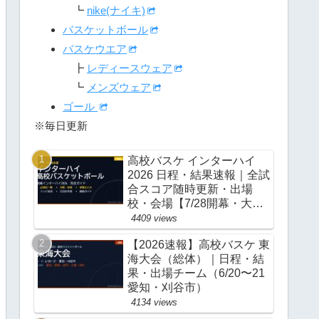
┗
nike(ナイキ)
バスケットボール
バスケウエア
┣
レディースウェア
┗
メンズウェア
ゴール
※毎日更新
高校バスケ インターハイ
2026 日程・結果速報｜全試
合スコア随時更新・出場
校・会場【7/28開幕・大
阪】
4409 views
【2026速報】高校バスケ 東
海大会（総体）｜日程・結
果・出場チーム（6/20〜21
愛知・刈谷市）
4134 views