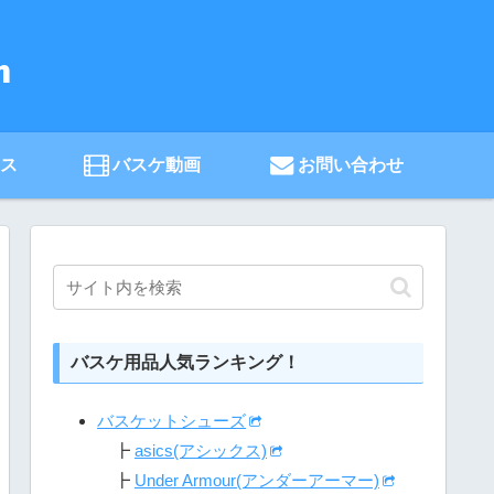
ース
バスケ動画
お問い合わせ
バスケ用品人気ランキング！
バスケットシューズ
┣
asics(アシックス)
┣
Under Armour(アンダーアーマー)