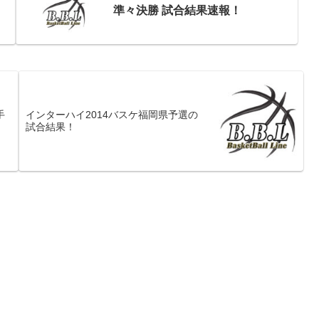
準々決勝 試合結果速報！
手
インターハイ2014バスケ福岡県予選の
試合結果！