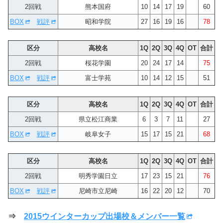
2回戦
熊本国府
10
14
17
19
60
BOX
戦評
昭和学院
27
16
19
16
78
区分
高校名
1Q
2Q
3Q
4Q
OT
合計
2回戦
桜花学園
20
24
17
14
75
BOX
戦評
富士学苑
10
14
12
15
51
区分
高校名
1Q
2Q
3Q
4Q
OT
合計
2回戦
県立松江商業
6
3
7
11
27
BOX
戦評
岐阜女子
15
17
15
21
68
区分
高校名
1Q
2Q
3Q
4Q
OT
合計
2回戦
明秀学園日立
17
23
15
21
76
BOX
戦評
尼崎市立尼崎
16
22
20
12
70
⇒
2015ウインターカップ出場校＆メンバー一覧