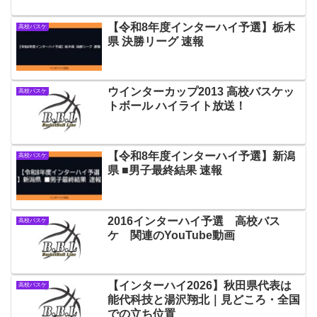
【令和8年度インターハイ予選】栃木
高校バスケ
県 決勝リーグ 速報
ウインターカップ2013 高校バスケッ
高校バスケ
トボール ハイライト放送！
【令和8年度インターハイ予選】新潟
高校バスケ
県 ■男子最終結果 速報
2016インターハイ予選 高校バス
高校バスケ
ケ 関連のYouTube動画
【インターハイ2026】秋田県代表は
高校バスケ
能代科技と湯沢翔北｜見どころ・全国
での立ち位置