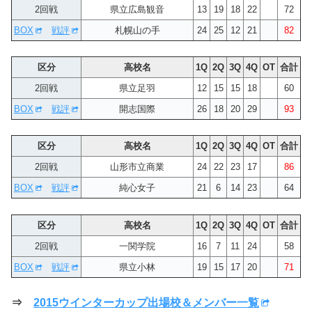
2回戦
県立広島観音
13
19
18
22
72
BOX
戦評
札幌山の手
24
25
12
21
82
区分
高校名
1Q
2Q
3Q
4Q
OT
合計
2回戦
県立足羽
12
15
15
18
60
BOX
戦評
開志国際
26
18
20
29
93
区分
高校名
1Q
2Q
3Q
4Q
OT
合計
2回戦
山形市立商業
24
22
23
17
86
BOX
戦評
純心女子
21
6
14
23
64
区分
高校名
1Q
2Q
3Q
4Q
OT
合計
2回戦
一関学院
16
7
11
24
58
BOX
戦評
県立小林
19
15
17
20
71
⇒
2015ウインターカップ出場校＆メンバー一覧