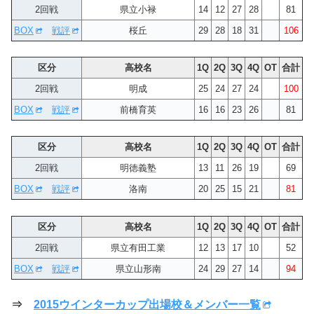
2回戦
県立小禄
14
12
27
28
81
BOX
戦評
桜丘
29
28
18
31
106
区分
高校名
1Q
2Q
3Q
4Q
OT
合計
2回戦
明成
25
24
27
24
100
BOX
戦評
前橋育英
16
16
23
26
81
区分
高校名
1Q
2Q
3Q
4Q
OT
合計
2回戦
明徳義塾
13
11
26
19
69
BOX
戦評
洛南
20
25
15
21
81
区分
高校名
1Q
2Q
3Q
4Q
OT
合計
2回戦
県立有田工業
12
13
17
10
52
BOX
戦評
県立山形南
24
29
27
14
94
⇒
2015ウインターカップ出場校＆メンバー一覧