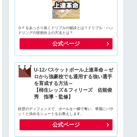
ＤＦをあっさり抜くドリブルの秘訣とは？ドリブル・ハン
ドリングの技術向上の方法とは？
公式ページ
U-12バスケットボール上達革命～ゼ
ロから強豪校でも通用する強い選手
を育成する方法～
【柿生レッズ＆フィリーズ 佐能俊
秀 指導・監修】
鉄壁のディフェンスで、ボールを一瞬で奪い、華麗にパサ
ッ！と決めるシュートをお教えします。
公式ページ