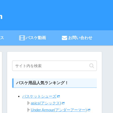
ース
バスケ動画
お問い合わせ
バスケ用品人気ランキング！
バスケットシューズ
┣
asics(アシックス)
┣
Under Armour(アンダーアーマー)