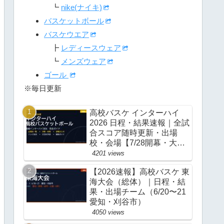
┗
nike(ナイキ)
バスケットボール
バスケウエア
┣
レディースウェア
┗
メンズウェア
ゴール
※毎日更新
高校バスケ インターハイ
2026 日程・結果速報｜全試
合スコア随時更新・出場
校・会場【7/28開幕・大
阪】
4201 views
【2026速報】高校バスケ 東
海大会（総体）｜日程・結
果・出場チーム（6/20〜21
愛知・刈谷市）
4050 views