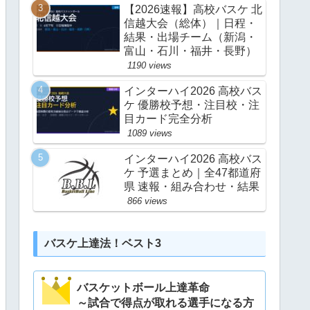
【2026速報】高校バスケ 北
信越大会（総体）｜日程・
結果・出場チーム（新潟・
富山・石川・福井・長野）
1190 views
インターハイ2026 高校バス
ケ 優勝校予想・注目校・注
目カード完全分析
1089 views
インターハイ2026 高校バス
ケ 予選まとめ｜全47都道府
県 速報・組み合わせ・結果
866 views
バスケ上達法！ベスト3
バスケットボール上達革命
～試合で得点が取れる選手になる方