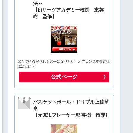
法～
【bjリーグアカデミー校長 東英
樹 監修】
試合で得点が取れる選手になりたい、オフェンス重視の上
達法とは？
公式ページ
バスケットボール・ドリブル上達革
命
【元JBLプレーヤー堀 英樹 指導】