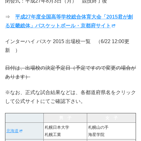
閉会式：平成27年8月3日（月） 競技終了後
⇒
平成27年度全国高等学校総合体育大会「2015君が創
る近畿総体」バスケットボール・京都府サイト
インターハイ バスケ 2015 出場校一覧 （6/22 12:00更
新 ）
日付は、出場校の決定予定日（予定ですので変更の場合が
あります）
※なお、正式な試合結果などは、各都道府県名をクリック
して公式サイトにてご確認下さい。
男 子
女 子
札幌日本大学
札幌山の手
北海道
札幌工業
海星学院