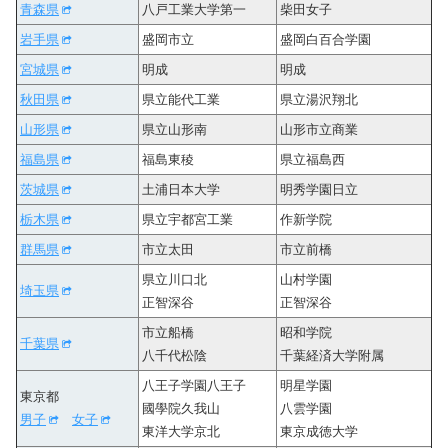
青森県
八戸工業大学第一
柴田女子
岩手県
盛岡市立
盛岡白百合学園
宮城県
明成
明成
秋田県
県立能代工業
県立湯沢翔北
山形県
県立山形南
山形市立商業
福島県
福島東稜
県立福島西
茨城県
土浦日本大学
明秀学園日立
栃木県
県立宇都宮工業
作新学院
群馬県
市立太田
市立前橋
県立川口北
山村学園
埼玉県
正智深谷
正智深谷
市立船橋
昭和学院
千葉県
八千代松陰
千葉経済大学附属
八王子学園八王子
明星学園
東京都
國學院久我山
八雲学園
男子
女子
東洋大学京北
東京成徳大学