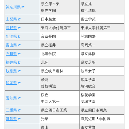
県立厚木東
県立旭
神奈川県
桐光学園
横浜清風
山梨県
日本航空
富士学苑
長野県
東海大学付属第三
東海大学付属第三
新潟県
帝京長岡
開志国際
富山県
県立桜井
高岡第一
石川県
北陸学院
県立津幡
福井県
北陸
県立足羽
岐阜県
県立岐阜農林
岐阜女子
飛龍
常葉学園
静岡県
藤枝明誠
駿河総合
桜丘
桜花学園
愛知県
中部大第一
安城学園
三重県
県立四日市工業
県立四日市商業
滋賀県
光泉
滋賀短期大学附属
東山
市立紫野