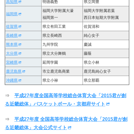
高知県
明徳義塾
県立岡豊
福岡大学附属大濠
福岡大学附属若葉
福岡県
福岡第一
西日本短期大学附属
佐賀県
県立有田工業
佐賀清和
長崎県
県立長崎西
純心女子
熊本県
九州学院
慶誠
大分県
県立大分舞鶴
藤蔭
宮崎県
延岡学園
県立小林
鹿児島県
市立鹿児島商業
鹿児島純心女子
沖縄県
県立小禄
県立那覇
⇒
平成27年度全国高等学校総合体育大会「2015君が創
る近畿総体」バスケットボール・京都府サイト
⇒
平成27年度 全国高等学校総合体育大会「2015君が創
る近畿総体」大会公式サイト