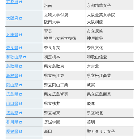
京都府
洛南
京都精華女子
近畿大学付属
大阪薫英女学院
大阪府
阪南大学
大阪桐蔭
育英
市立尼崎
兵庫県
神戸市立科学技術
神戸龍谷
奈良県
奈良育英
奈良文化
和歌山県
初芝橋本
和歌山信愛
鳥取県
県立鳥取東
倉吉北
島根県
県立松江東
県立松江商業
岡山県
県立岡山工業
就実
広島県
県立広島皆実
県立広島商業
山口県
県立柳井
慶進
徳島県
県立城東
県立城北
香川県
尽誠学園
英明
愛媛県
新田
聖カタリナ女子