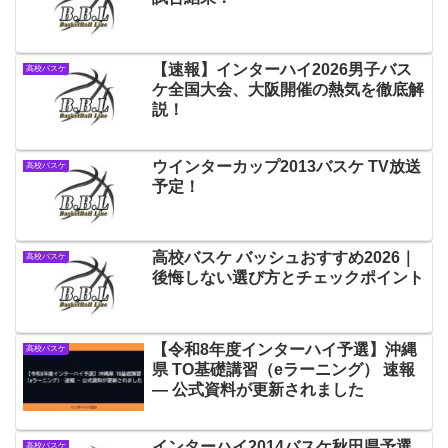
【速報】インターハイ2026男子バス
高校バスケ
ケ全国大会、大阪開催の熱気を徹底解
説！
ウインターカップ2013バスケ TV放送
高校バスケ
予定！
高校バスケ バッシュおすすめ2026｜
高校バスケ
後悔しない選び方とチェックポイント
【令和8年度インターハイ予選】沖縄
高校バスケ
県 TO基礎講習（eラーニング） 速報
— 公式資料が更新されました
インターハイ2014バスケ秋田県予選
高校バスケ