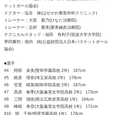
ケットボール協会)
ドクター：塩谷 操(はせがわ整形外科クリニック)
トレーナー：大室 紫乃(ひなた治療院)
トレーナー：志村 愛美(愛美鍼灸治療院)
テクニカルスタッフ：福田 有利子(筑波大学大学院)
帯同審判：堀内 純(公益財団法人日本バスケットボール
協会)
■選手
#4 阿部 泉美(聖和学園高校 2年) 167cm
#5 梶原 理奈(埼玉栄高校 2年) 178cm
#6 笠置 晴菜(昭和学院高校 2年) 167cm
#7 髙原 春季(大阪薫英女学院高校 2年) 173cm
#8 三間 瑠依(県立広島皆実高校 1年) 184cm
#9 峰晴 寿音(大阪薫英女学院高校 1年) 171cm
#10 関 千裕(明星学園高校 1年) 178cm