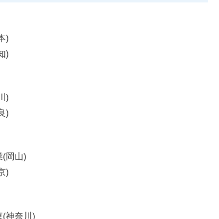
本)
知)
川)
良)
(岡山)
京)
(神奈川)