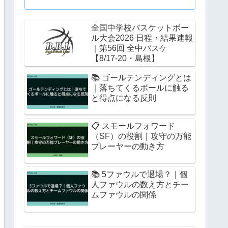
全国中学校バスケットボー
ル大会2026 日程・結果速報
｜第56回 全中バスケ
【8/17-20・島根】
📚 ゴールテンディングとは
｜落ちてくるボールに触る
と得点になる反則
📋 スモールフォワード
（SF）の役割｜攻守の万能
プレーヤーの動き方
📚 5ファウルで退場？｜個
人ファウルの数え方とチー
ムファウルの関係