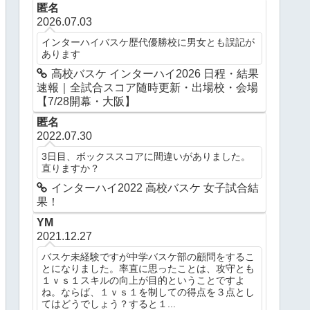
匿名
2026.07.03
インターハイバスケ歴代優勝校に男女とも誤記が
あります
高校バスケ インターハイ2026 日程・結果
速報｜全試合スコア随時更新・出場校・会場
【7/28開幕・大阪】
匿名
2022.07.30
3日目、ボックススコアに間違いがありました。
直りますか？
インターハイ2022 高校バスケ 女子試合結
果！
YM
2021.12.27
バスケ未経験ですが中学バスケ部の顧問をするこ
とになりました。率直に思ったことは、攻守とも
１ｖｓ１スキルの向上が目的ということですよ
ね。ならば、１ｖｓ１を制しての得点を３点とし
てはどうでしょう？すると１...