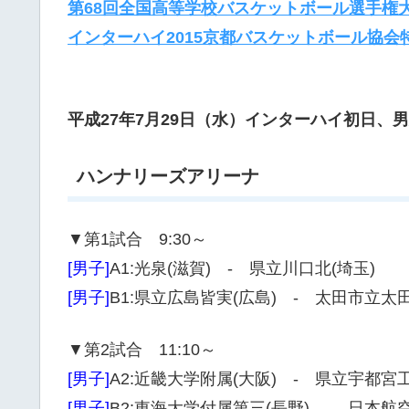
第68回全国高等学校バスケットボール選手権
インターハイ2015京都バスケットボール協会
平成27年7月29日（水）インターハイ初日、
ハンナリーズアリーナ
▼第1試合 9:30～
[男子]
A1:光泉(滋賀) - 県立川口北(埼玉)
[男子]
B1:県立広島皆実(広島) - 太田市立太田
▼第2試合 11:10～
[男子]
A2:近畿大学附属(大阪) - 県立宇都宮工
[男子]
B2:東海大学付属第三(長野) - 日本航空