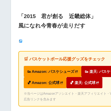
「2015 君が創る 近畿総体」
風になれ今青春が走りだす
🛒 バスケットボール応援グッズをチェック
👟 Amazon: バスケシューズ
👟 楽天: バス
🏀 Amazon: 公式球
🏀 楽天: 公式球
※当ページはAmazonアソシエイト・楽天アフィリエイト・Valu
広告リンクを含みます