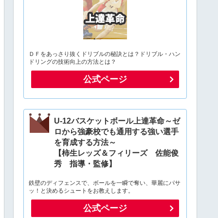
ＤＦをあっさり抜くドリブルの秘訣とは？ドリブル・ハン
ドリングの技術向上の方法とは？
公式ページ
U-12バスケットボール上達革命～ゼ
ロから強豪校でも通用する強い選手
を育成する方法～
【柿生レッズ＆フィリーズ 佐能俊
秀 指導・監修】
鉄壁のディフェンスで、ボールを一瞬で奪い、華麗にパサ
ッ！と決めるシュートをお教えします。
公式ページ