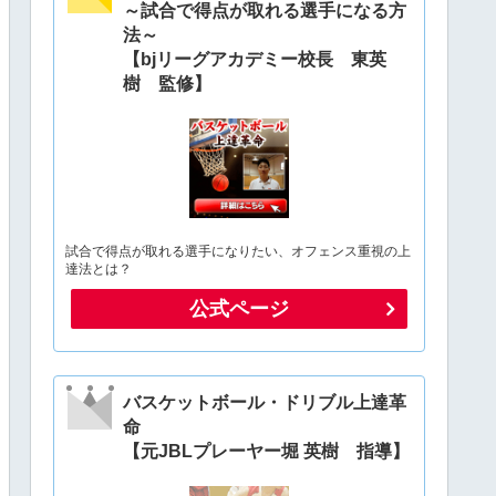
～試合で得点が取れる選手になる方
法～
【bjリーグアカデミー校長 東英
樹 監修】
試合で得点が取れる選手になりたい、オフェンス重視の上
達法とは？
公式ページ
バスケットボール・ドリブル上達革
命
【元JBLプレーヤー堀 英樹 指導】