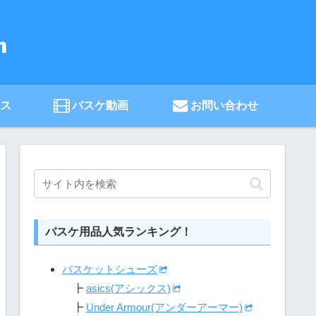
ース
バスケ動画
お問い合わせ
バスケ用品人気ランキング！
バスケットシューズ
┣
asics(アシックス)
┣
Under Armour(アンダーアーマー)