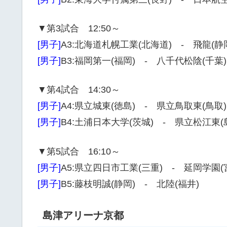
▼第3試合 12:50～
[男子]
A3:北海道札幌工業(北海道) - 飛龍(静
[男子]
B3:福岡第一(福岡) - 八千代松陰(千葉)
▼第4試合 14:30～
[男子]
A4:県立城東(徳島) - 県立鳥取東(鳥取)
[男子]
B4:土浦日本大学(茨城) - 県立松江東(
▼第5試合 16:10～
[男子]
A5:県立四日市工業(三重) - 延岡学園(
[男子]
B5:藤枝明誠(静岡) - 北陸(福井)
島津アリーナ京都