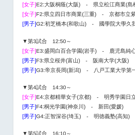
[女子]
E2:大阪桐蔭(大阪) - 県立松江商業(島
[女子]
F2:県立四日市商業(三重) - 京都市立紫
[男子]
G2:初芝橋本(和歌山) - 國學院大學久我
▼第3試合 12:50～
[女子]
E3:盛岡白百合学園(岩手) - 鹿児島純
[男子]
F3:県立桜井(富山) - 阪南大学(大阪)
[男子]
G3:帝京長岡(新潟) - 八戸工業大学第一
▼第4試合 14:30～
[女子]
E4:京都精華女子(京都) - 明秀学園日立
[男子]
F4:桐光学園(神奈川) - 新田(愛媛)
[男子]
G4:正智深谷(埼玉) - 明徳義塾(高知)
▼第5試合 16:10～