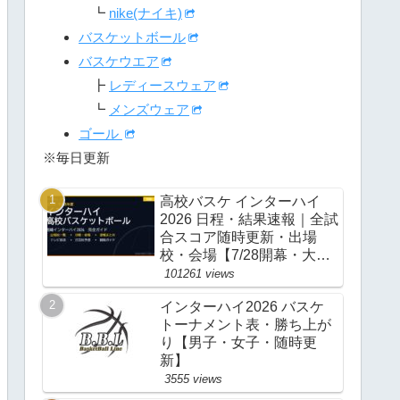
┗
nike(ナイキ)
バスケットボール
バスケウエア
┣
レディースウェア
┗
メンズウェア
ゴール
※毎日更新
高校バスケ インターハイ
2026 日程・結果速報｜全試
合スコア随時更新・出場
校・会場【7/28開幕・大
阪】
101261 views
インターハイ2026 バスケ
トーナメント表・勝ち上が
り【男子・女子・随時更
新】
3555 views