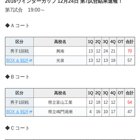
2016ウインターカップ 12月24日 第7試合結果速報！
第7試合 19:00～
◆Ａコート
区分
高校名
1Q
2Q
3Q
4Q
OT
合計
男子1回戦
興南
13
12
24
21
70
BOX & 戦評
光泉
13
12
13
19
57
◆Ｂコート
区分
高校名
1Q
2Q
3Q
4Q
OT
合計
男子1回戦
県立富山工業
12
18
12
12
54
BOX & 戦評
県立鳴門渦潮
4
16
10
17
47
◆Ｃコート