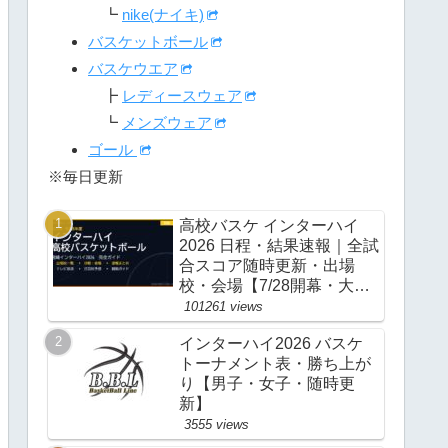
┗
nike(ナイキ)
バスケットボール
バスケウエア
┣
レディースウェア
┗
メンズウェア
ゴール
※毎日更新
高校バスケ インターハイ
2026 日程・結果速報｜全試
合スコア随時更新・出場
校・会場【7/28開幕・大
阪】
101261 views
インターハイ2026 バスケ
トーナメント表・勝ち上が
り【男子・女子・随時更
新】
3555 views