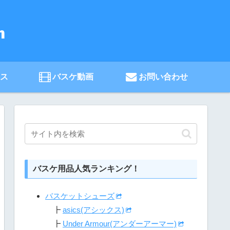
ース
バスケ動画
お問い合わせ
バスケ用品人気ランキング！
バスケットシューズ
┣
asics(アシックス)
┣
Under Armour(アンダーアーマー)