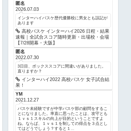
匿名
2026.07.03
インターハイバスケ歴代優勝校に男女とも誤記が
あります
高校バスケ インターハイ2026 日程・結果
速報｜全試合スコア随時更新・出場校・会場
【7/28開幕・大阪】
匿名
2022.07.30
3日目、ボックススコアに間違いがありました。
直りますか？
インターハイ2022 高校バスケ 女子試合結
果！
YM
2021.12.27
バスケ未経験ですが中学バスケ部の顧問をするこ
とになりました。率直に思ったことは、攻守とも
１ｖｓ１スキルの向上が目的ということですよ
ね。ならば、１ｖｓ１を制しての得点を３点とし
てはどうでしょう？すると１...