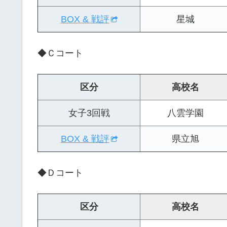
BOX & 戦評
星城
◆Ｃコート
区分
高校名
女子3回戦
八雲学園
BOX & 戦評
県立旭
◆Ｄコート
区分
高校名