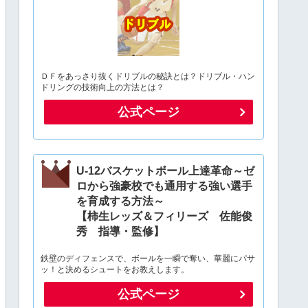
ＤＦをあっさり抜くドリブルの秘訣とは？ドリブル・ハン
ドリングの技術向上の方法とは？
公式ページ
U-12バスケットボール上達革命～ゼ
ロから強豪校でも通用する強い選手
を育成する方法～
【柿生レッズ＆フィリーズ 佐能俊
秀 指導・監修】
鉄壁のディフェンスで、ボールを一瞬で奪い、華麗にパサ
ッ！と決めるシュートをお教えします。
公式ページ