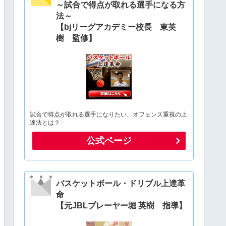
～試合で得点が取れる選手になる方
法～
【bjリーグアカデミー校長 東英
樹 監修】
試合で得点が取れる選手になりたい、オフェンス重視の上
達法とは？
公式ページ
バスケットボール・ドリブル上達革
命
【元JBLプレーヤー堀 英樹 指導】