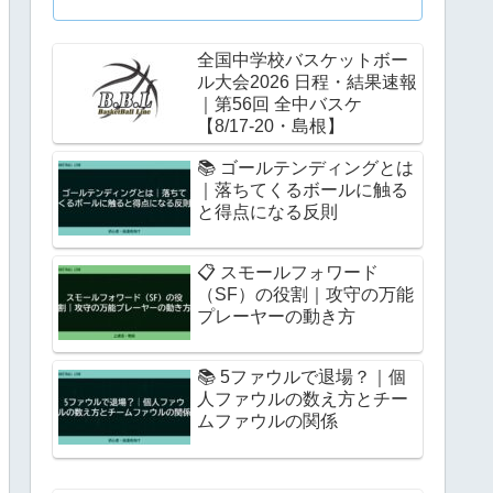
全国中学校バスケットボー
ル大会2026 日程・結果速報
｜第56回 全中バスケ
【8/17-20・島根】
📚 ゴールテンディングとは
｜落ちてくるボールに触る
と得点になる反則
📋 スモールフォワード
（SF）の役割｜攻守の万能
プレーヤーの動き方
📚 5ファウルで退場？｜個
人ファウルの数え方とチー
ムファウルの関係