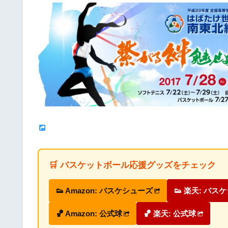
🛒 バスケットボール応援グッズをチェック
👟 Amazon: バスケシューズ
👟 楽天: バス
🏀 Amazon: 公式球
🏀 楽天: 公式球