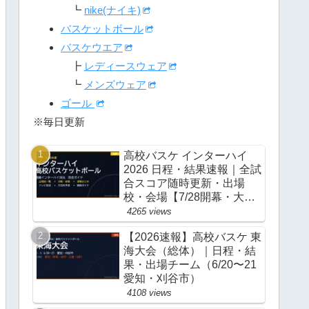
┗
nike(ナイキ)
バスケットボール
バスケウエア
┣
レディースウェア
┗
メンズウェア
ゴール
※毎日更新
高校バスケ インターハイ
2026 日程・結果速報｜全試
合スコア随時更新・出場
校・会場【7/28開幕・大
阪】
4265 views
【2026速報】高校バスケ 東
海大会（総体）｜日程・結
果・出場チーム（6/20〜21
愛知・刈谷市）
4108 views