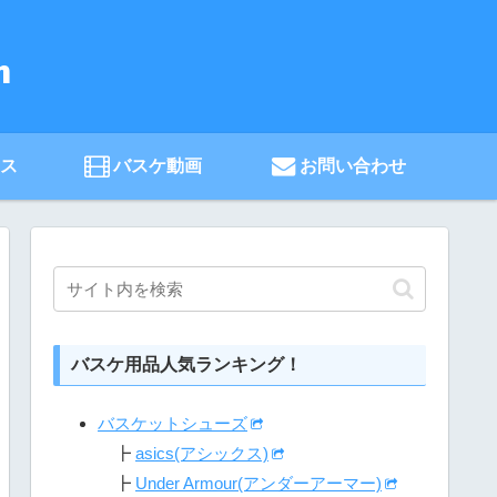
ース
バスケ動画
お問い合わせ
バスケ用品人気ランキング！
バスケットシューズ
┣
asics(アシックス)
┣
Under Armour(アンダーアーマー)