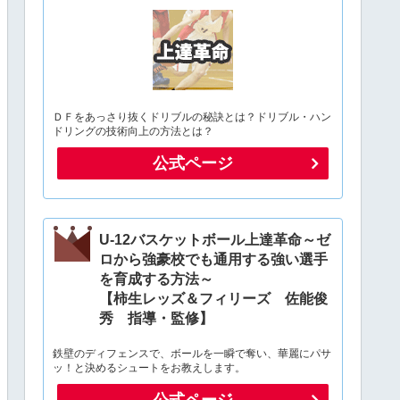
ＤＦをあっさり抜くドリブルの秘訣とは？ドリブル・ハン
ドリングの技術向上の方法とは？
公式ページ
U-12バスケットボール上達革命～ゼ
ロから強豪校でも通用する強い選手
を育成する方法～
【柿生レッズ＆フィリーズ 佐能俊
秀 指導・監修】
鉄壁のディフェンスで、ボールを一瞬で奪い、華麗にパサ
ッ！と決めるシュートをお教えします。
公式ページ