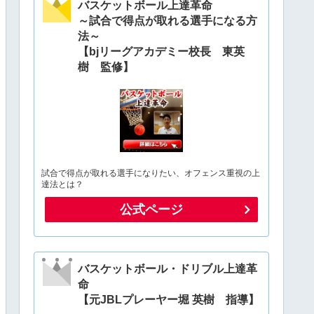
バスケットボール上達革命
～試合で得点が取れる選手になる方
法～
【bjリーグアカデミー校長 東英
樹 監修】
試合で得点が取れる選手になりたい、オフェンス重視の上
達法とは？
公式ページ
バスケットボール・ドリブル上達革
命
【元JBLプレーヤー堀 英樹 指導】