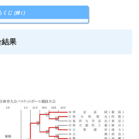
もくじ
合結果