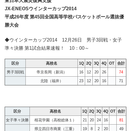
東日本大震災復興支援
JX-ENEOSウインターカップ2014
平成26年度 第45回全国高等学校バスケットボール選抜優
勝大会
◆ウインターカップ2014 12月26日 男子3回戦・女子
準々決勝 第1試合結果速報！ 10：00～
区分
高校名
1Q
2Q
3Q
4Q
OT
合計
男子3回戦
帝京長岡（新潟）
16
12
20
26
74
北陸（福井）
23
12
20
16
71
区分
高校名
1Q
2Q
3Q
4Q
OT
合計
女子準々決勝
桜花学園（高校総体１）
21
20
24
16
81
県立四日市商業（三重）
19
8
2
20
49