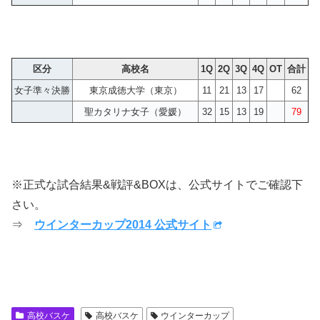
区分
高校名
1Q
2Q
3Q
4Q
OT
合計
女子準々決勝
東京成徳大学（東京）
11
21
13
17
62
聖カタリナ女子（愛媛）
32
15
13
19
79
※正式な試合結果&戦評&BOXは、公式サイトでご確認下
さい。
⇒
ウインターカップ2014 公式サイト
高校バスケ
高校バスケ
ウインターカップ