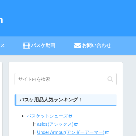
ース
バスケ動画
お問い合わせ
バスケ用品人気ランキング！
バスケットシューズ
┣
asics(アシックス)
┣
Under Armour(アンダーアーマー)