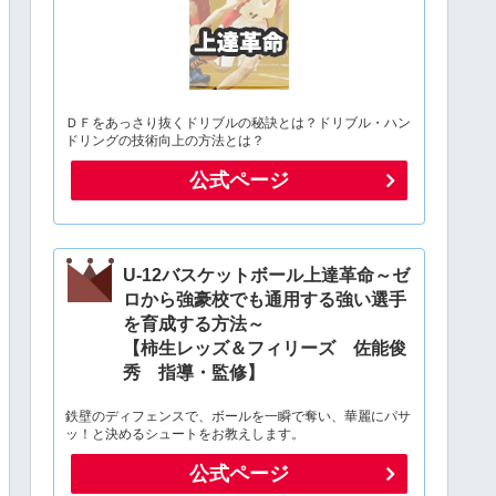
ＤＦをあっさり抜くドリブルの秘訣とは？ドリブル・ハン
ドリングの技術向上の方法とは？
公式ページ
U-12バスケットボール上達革命～ゼ
ロから強豪校でも通用する強い選手
を育成する方法～
【柿生レッズ＆フィリーズ 佐能俊
秀 指導・監修】
鉄壁のディフェンスで、ボールを一瞬で奪い、華麗にパサ
ッ！と決めるシュートをお教えします。
公式ページ