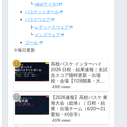
┗
nike(ナイキ)
バスケットボール
バスケウエア
┣
レディースウェア
┗
メンズウェア
ゴール
※毎日更新
高校バスケ インターハイ
2026 日程・結果速報｜全試
合スコア随時更新・出場
校・会場【7/28開幕・大
阪】
4300 views
【2026速報】高校バスケ 東
海大会（総体）｜日程・結
果・出場チーム（6/20〜21
愛知・刈谷市）
4109 views