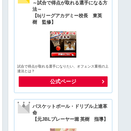
～試合で得点が取れる選手になる方
法～
【bjリーグアカデミー校長 東英
樹 監修】
試合で得点が取れる選手になりたい、オフェンス重視の上
達法とは？
公式ページ
バスケットボール・ドリブル上達革
命
【元JBLプレーヤー堀 英樹 指導】