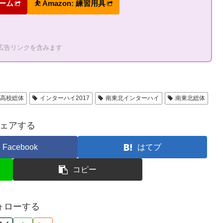
ォーム
⛹ Amazon: 練習用具
の広告リンクを含みます
国高校総体
インターハイ2017
南東北インターハイ
南東北総体
ェアする
Facebook
はてブ
コピー
ォローする