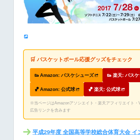
🛒 バスケットボール応援グッズをチェック
👟 Amazon: バスケシューズ
👟 楽天: バス
🏀 Amazon: 公式球
🏀 楽天: 公式球
※当ページはAmazonアソシエイト・楽天アフィリエイト・Valu
広告リンクを含みます
平成29年度 全国高等学校総合体育大会 イ