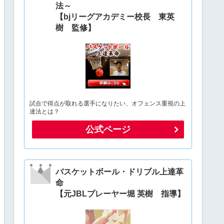
法～
【bjリーグアカデミー校長 東英
樹 監修】
試合で得点が取れる選手になりたい、オフェンス重視の上
達法とは？
公式ページ
バスケットボール・ドリブル上達革
命
【元JBLプレーヤー堀 英樹 指導】