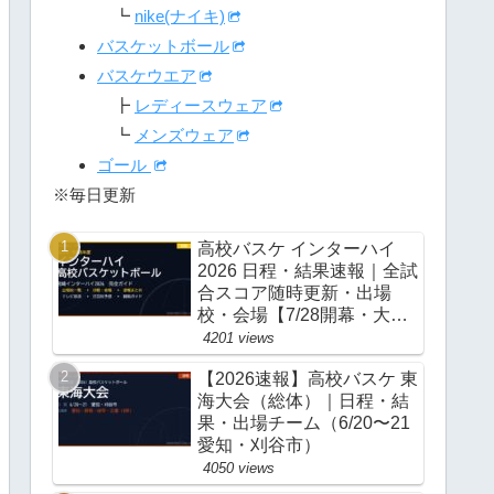
┗
nike(ナイキ)
バスケットボール
バスケウエア
┣
レディースウェア
┗
メンズウェア
ゴール
※毎日更新
高校バスケ インターハイ
2026 日程・結果速報｜全試
合スコア随時更新・出場
校・会場【7/28開幕・大
阪】
4201 views
【2026速報】高校バスケ 東
海大会（総体）｜日程・結
果・出場チーム（6/20〜21
愛知・刈谷市）
4050 views