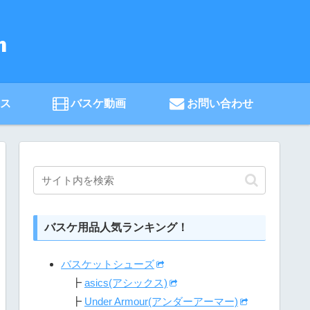
ース
バスケ動画
お問い合わせ
バスケ用品人気ランキング！
バスケットシューズ
┣
asics(アシックス)
┣
Under Armour(アンダーアーマー)