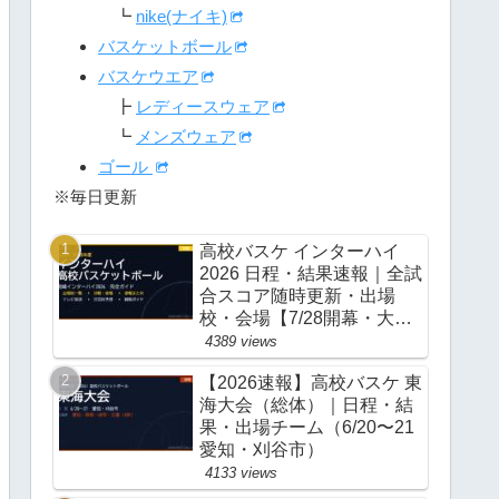
┗
nike(ナイキ)
バスケットボール
バスケウエア
┣
レディースウェア
┗
メンズウェア
ゴール
※毎日更新
高校バスケ インターハイ
2026 日程・結果速報｜全試
合スコア随時更新・出場
校・会場【7/28開幕・大
阪】
4389 views
【2026速報】高校バスケ 東
海大会（総体）｜日程・結
果・出場チーム（6/20〜21
愛知・刈谷市）
4133 views