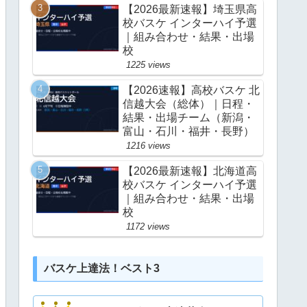
【2026最新速報】埼玉県高
校バスケ インターハイ予選
｜組み合わせ・結果・出場
校
1225 views
【2026速報】高校バスケ 北
信越大会（総体）｜日程・
結果・出場チーム（新潟・
富山・石川・福井・長野）
1216 views
【2026最新速報】北海道高
校バスケ インターハイ予選
｜組み合わせ・結果・出場
校
1172 views
バスケ上達法！ベスト3