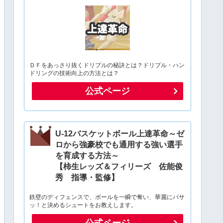
ＤＦをあっさり抜くドリブルの秘訣とは？ドリブル・ハン
ドリングの技術向上の方法とは？
公式ページ
U-12バスケットボール上達革命～ゼ
ロから強豪校でも通用する強い選手
を育成する方法～
【柿生レッズ＆フィリーズ 佐能俊
秀 指導・監修】
鉄壁のディフェンスで、ボールを一瞬で奪い、華麗にパサ
ッ！と決めるシュートをお教えします。
公式ページ