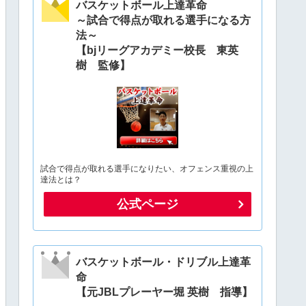
バスケットボール上達革命
～試合で得点が取れる選手になる方
法～
【bjリーグアカデミー校長 東英
樹 監修】
試合で得点が取れる選手になりたい、オフェンス重視の上
達法とは？
公式ページ
バスケットボール・ドリブル上達革
命
【元JBLプレーヤー堀 英樹 指導】