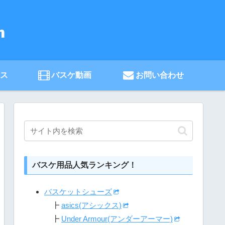
ース
バスケ動画
お問い合わせ
バスケ用品人気ランキング！
バスケットシューズ
┣
asics(アシックス)
┣
Under Armour(アンダーアーマー)