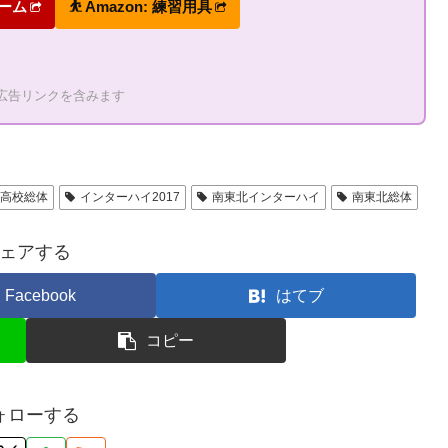
ォーム
⛹ Amazon: 練習用具
の広告リンクを含みます
国高校総体
インターハイ2017
南東北インターハイ
南東北総体
ェアする
Facebook
はてブ
コピー
ォローする