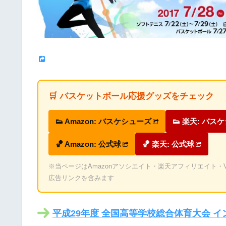
🛒 バスケットボール応援グッズをチェック
👟 Amazon: バスケシューズ
👟 楽天: バス
🏀 Amazon: 公式球
🏀 楽天: 公式球
※当ページはAmazonアソシエイト・楽天アフィリエイト・Valu
広告リンクを含みます
平成29年度 全国高等学校総合体育大会 イ