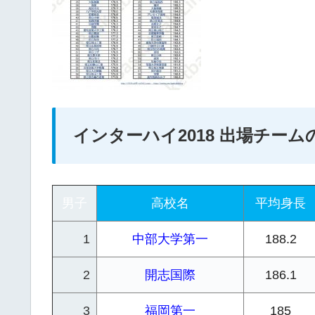
インターハイ2018 出場チー
男子
高校名
平均身長
1
中部大学第一
188.2
2
開志国際
186.1
3
福岡第一
185