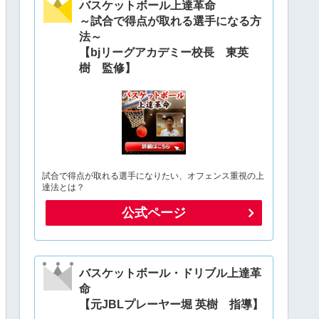
バスケットボール上達革命
～試合で得点が取れる選手になる方
法～
【bjリーグアカデミー校長 東英
樹 監修】
試合で得点が取れる選手になりたい、オフェンス重視の上
達法とは？
公式ページ
バスケットボール・ドリブル上達革
命
【元JBLプレーヤー堀 英樹 指導】