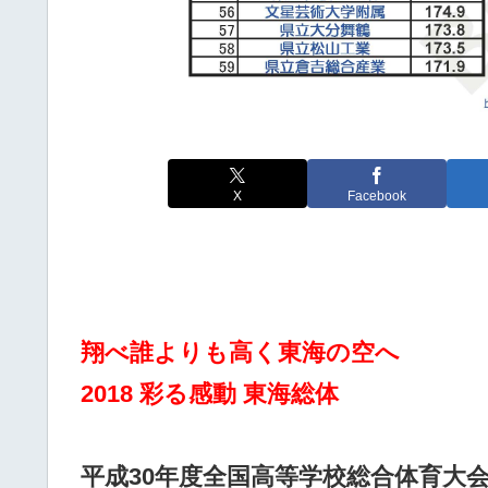
X
Facebook
翔べ誰よりも高く東海の空へ
2018 彩る感動 東海総体
平成30年度全国高等学校総合体育大