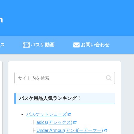
ース
バスケ動画
お問い合わせ
バスケ用品人気ランキング！
バスケットシューズ
┣
asics(アシックス)
┣
Under Armour(アンダーアーマー)