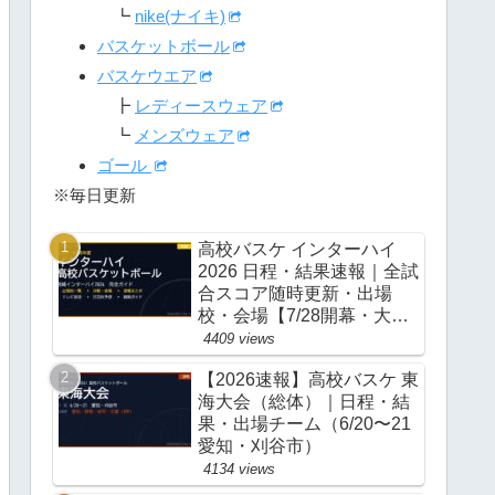
┗
nike(ナイキ)
バスケットボール
バスケウエア
┣
レディースウェア
┗
メンズウェア
ゴール
※毎日更新
高校バスケ インターハイ
2026 日程・結果速報｜全試
合スコア随時更新・出場
校・会場【7/28開幕・大
阪】
4409 views
【2026速報】高校バスケ 東
海大会（総体）｜日程・結
果・出場チーム（6/20〜21
愛知・刈谷市）
4134 views