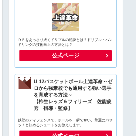
ＤＦをあっさり抜くドリブルの秘訣とは？ドリブル・ハン
ドリングの技術向上の方法とは？
公式ページ
U-12バスケットボール上達革命～ゼ
ロから強豪校でも通用する強い選手
を育成する方法～
【柿生レッズ＆フィリーズ 佐能俊
秀 指導・監修】
鉄壁のディフェンスで、ボールを一瞬で奪い、華麗にパサ
ッ！と決めるシュートをお教えします。
公式ページ