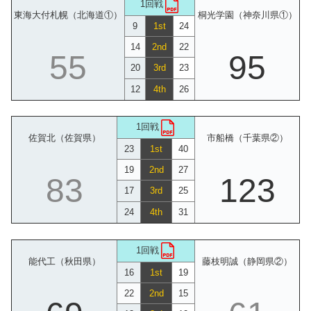
1回戦
東海大付札幌（北海道①）
桐光学園（神奈川県①）
9
1st
24
14
2nd
22
55
95
20
3rd
23
12
4th
26
1回戦
佐賀北（佐賀県）
市船橋（千葉県②）
23
1st
40
19
2nd
27
83
123
17
3rd
25
24
4th
31
1回戦
能代工（秋田県）
藤枝明誠（静岡県②）
16
1st
19
22
2nd
15