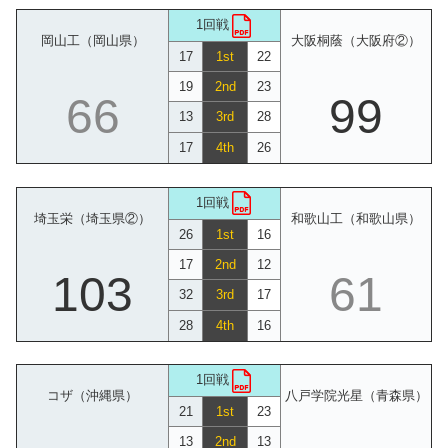
1回戦
岡山工（岡山県）
大阪桐蔭（大阪府②）
17
1st
22
19
2nd
23
66
99
13
3rd
28
17
4th
26
1回戦
埼玉栄（埼玉県②）
和歌山工（和歌山県）
26
1st
16
17
2nd
12
103
61
32
3rd
17
28
4th
16
1回戦
コザ（沖縄県）
八戸学院光星（青森県）
21
1st
23
13
2nd
13