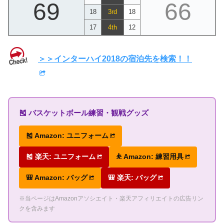
69
66
18
3rd
18
17
4th
12
＞＞インターハイ2018の宿泊先を検索！！
🎽 バスケットボール練習・観戦グッズ
🎽 Amazon: ユニフォーム
🎽 楽天: ユニフォーム
⛹ Amazon: 練習用具
🎒 Amazon: バッグ
🎒 楽天: バッグ
※当ページはAmazonアソシエイト・楽天アフィリエイトの広告リン
クを含みます