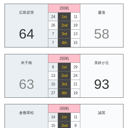
2回戦
広島皆実
慶進
24
1st
11
26
2nd
19
64
58
7
3rd
13
7
4th
15
2回戦
米子南
美鈴が丘
8
1st
29
13
2nd
24
63
93
15
3rd
21
27
4th
19
2回戦
倉敷翠松
誠英
14
1st
11
15
2nd
8