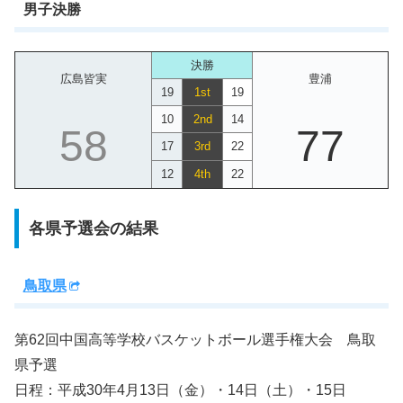
男子決勝
決勝
広島皆実
豊浦
19
1st
19
10
2nd
14
58
77
17
3rd
22
12
4th
22
各県予選会の結果
鳥取県
第62回中国高等学校バスケットボール選手権大会 鳥取
県予選
日程：平成30年4月13日（金）・14日（土）・15日