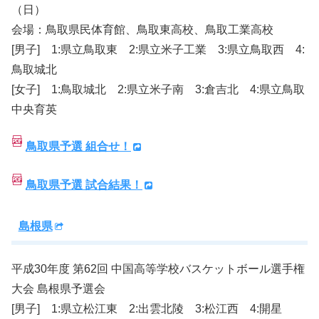
（日）
会場：鳥取県民体育館、鳥取東高校、鳥取工業高校
[男子] 1:県立鳥取東 2:県立米子工業 3:県立鳥取西 4:
鳥取城北
[女子] 1:鳥取城北 2:県立米子南 3:倉吉北 4:県立鳥取
中央育英
鳥取県予選 組合せ！
鳥取県予選 試合結果！
島根県
平成30年度 第62回 中国高等学校バスケットボール選手権
大会 島根県予選会
[男子] 1:県立松江東 2:出雲北陵 3:松江西 4:開星