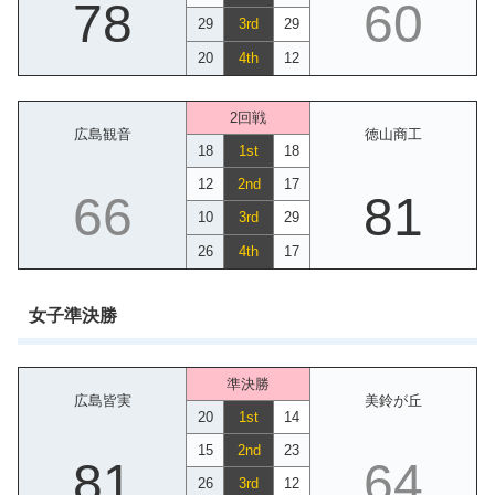
78
60
29
3rd
29
20
4th
12
2回戦
広島観音
徳山商工
18
1st
18
12
2nd
17
66
81
10
3rd
29
26
4th
17
女子準決勝
準決勝
広島皆実
美鈴が丘
20
1st
14
15
2nd
23
81
64
26
3rd
12