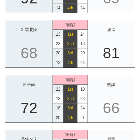
14
4th
24
1回戦
出雲北陵
慶進
13
1st
24
22
2nd
13
68
81
20
3rd
20
13
4th
24
1回戦
米子南
明誠
22
1st
10
12
2nd
23
72
66
18
3rd
24
20
4th
9
1回戦
美鈴が丘
就実