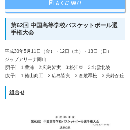
もくじ
第62回 中国高等学校バスケットボール選
手権大会
平成30年5月11日（金）・12日（土）・13日（日）
ジップアリーナ岡山
[男子] 1:豊浦 2:広島皆実 3:松江東 3:出雲北陵
[女子] 1:徳山商工 2:広島皆実 3:倉敷翠松 3:美鈴が丘
組合せ