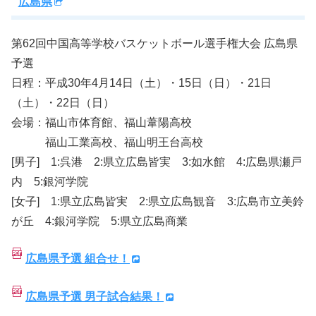
広島県
第62回中国高等学校バスケットボール選手権大会 広島県
予選
日程：平成30年4月14日（土）・15日（日）・21日
（土）・22日（日）
会場：福山市体育館、福山葦陽高校
福山工業高校、福山明王台高校
[男子] 1:呉港 2:県立広島皆実 3:如水館 4:広島県瀬戸
内 5:銀河学院
[女子] 1:県立広島皆実 2:県立広島観音 3:広島市立美鈴
が丘 4:銀河学院 5:県立広島商業
広島県予選 組合せ！
広島県予選 男子試合結果！