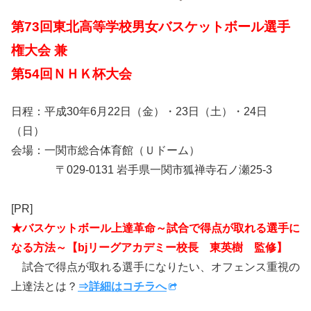
第73回東北高等学校男女バスケットボール選手
権大会 兼
第54回ＮＨＫ杯大会
日程：平成30年6月22日（金）・23日（土）・24日
（日）
会場：一関市総合体育館（Ｕドーム）
〒029-0131 岩手県一関市狐禅寺石ノ瀬25-3
[PR]
★バスケットボール上達革命～試合で得点が取れる選手に
なる方法～【bjリーグアカデミー校長 東英樹 監修】
試合で得点が取れる選手になりたい、オフェンス重視の
上達法とは？
⇒詳細はコチラへ