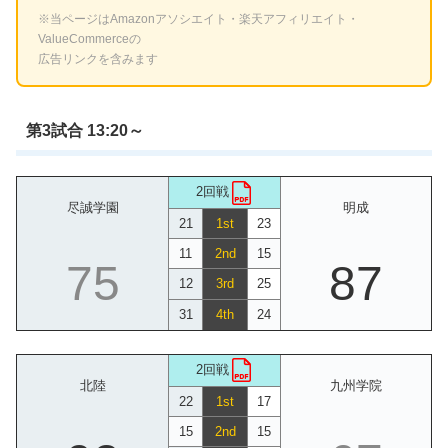
※当ページはAmazonアソシエイト・楽天アフィリエイト・
ValueCommerceの
広告リンクを含みます
第3試合 13:20～
2回戦
尽誠学園
明成
21
1st
23
11
2nd
15
75
87
12
3rd
25
31
4th
24
2回戦
北陸
九州学院
22
1st
17
15
2nd
15