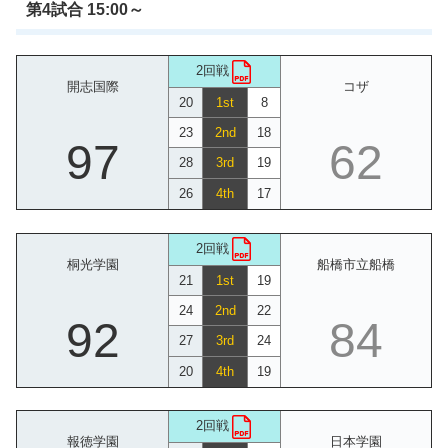
第4試合 15:00～
2回戦
開志国際
コザ
20
1st
8
23
2nd
18
97
62
28
3rd
19
26
4th
17
2回戦
桐光学園
船橋市立船橋
21
1st
19
24
2nd
22
92
84
27
3rd
24
20
4th
19
2回戦
報徳学園
日本学園