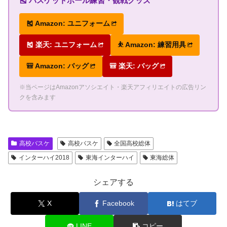
🎽 バスケットボール練習・観戦グッズ
🎽 Amazon: ユニフォーム
🎽 楽天: ユニフォーム
⛹ Amazon: 練習用具
🎒 Amazon: バッグ
🎒 楽天: バッグ
※当ページはAmazonアソシエイト・楽天アフィリエイトの広告リン
クを含みます
高校バスケ
高校バスケ
全国高校総体
インターハイ2018
東海インターハイ
東海総体
シェアする
X
Facebook
はてブ
LINE
コピー