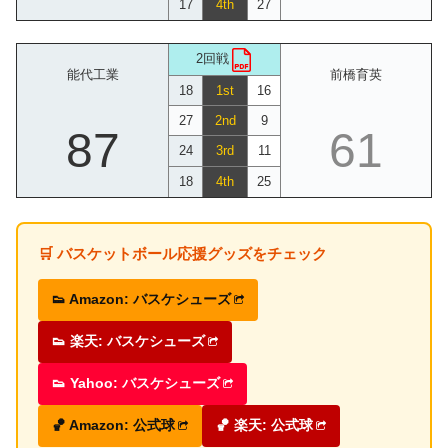
17
4th
27
2回戦
能代工業
前橋育英
18
1st
16
27
2nd
9
87
61
24
3rd
11
18
4th
25
🛒 バスケットボール応援グッズをチェック
👟 Amazon: バスケシューズ
👟 楽天: バスケシューズ
👟 Yahoo: バスケシューズ
🏀 Amazon: 公式球
🏀 楽天: 公式球